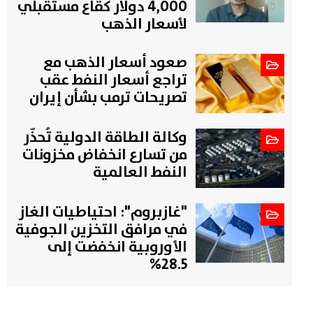
4,000 دولار كقاع مستقبلي
لأسعار الذهب
صعود أسعار الذهب مع
تراجع أسعار النفط عقب
تصريحات ترمب بشأن إيران
وكالة الطاقة الدولية تُحذّر
من تسارع انخفاض مخزونات
النفط العالمية
"غازبروم": احتياطيات الغاز
في مرافق التخزين الجوفية
الأوروبية انخفضت إلى
28.5%