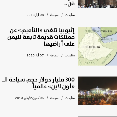
فنّ..
متابعات
سياحة
08 أيار 2013
إثيوبيا تلغي «التأميم» عن
ممتلكات قديمة تابعة لليمن
على أراضيها
متابعات
سياحة
07 أيار 2013
300 مليار دولار حجم سياحة الـ
«أون لاين» عالمياً
متابعات
سياحة
05 كانون2/يناير 2013