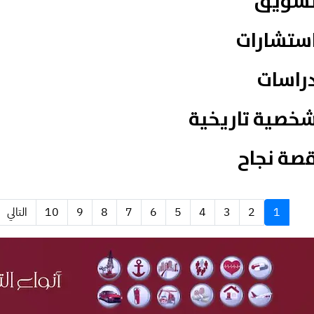
سويق
ستشارات
راسات
خصية تاريخية
صة نجاح
1
2
3
4
5
6
7
8
9
10
التالي