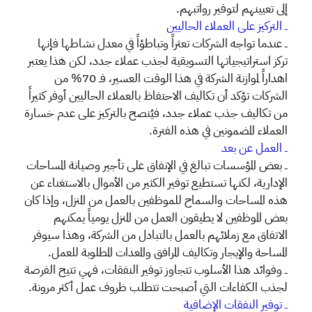
إلى تعيينهم لتوفير رواتبهم.
ــ التركيز على العملاء الحاليين
ــ عندما تواجه الشركات تعثراً وتباطؤاً في معدل نشاطها فإنها
تركز استراتيجياتها التسويقية لجذب عملاء جدد، لكن هذا يعتبر
اهداراً لموازنة الشركة في هذا الوقت العسير، فـ 70% من
الشركات تؤكد أن تكاليف الاحتفاظ بالعملاء الحاليين أوفر كثيراً
من تكاليف جذب عملاء جدد، فيُنصح بالتركيز على عدم خسارة
العملاء المضمونين في هذه الفترة.
ــ العمل عن بعد
ــ بعض المؤسسات تبالغ في الإنفاق على تأجير وصيانة المساحات
الإدارية، لكنها تستطيع توفير الكثير من الأموال بالاستغناء عن
هذه المساحات والسماح للموظفين بالعمل من المنزل، وإذا كان
بعض الموظفين لا يطيقون العمل من المنزل يومياً يمكنهم
الاتفاق مع زملائهم بالعمل بالتبادل من الشركة، وهذا سيوفر
المساحة والإيجار وتكاليف المرافق والمعدات المطلوبة للعمل.
ــ وفوائد هذا الأسلوب تتجاوز توفير النفقات، فهي تتيح الفرصة
لجذب الكفاءات التي أصبحت تتطلب ظروف عمل أكثر مرونة.
ــ توفير النفقات الإضافية