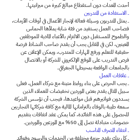
أحدث المعدات دون استقطاع مبالغ كبيرة من ميزانيتها.
ــ الاستفادة من المتدربين
ــ يمثل المتدربون وسيلة فعالة لإنجاز الأعمال في أوقات الأزمات،
فصاحب العمل يستفيد من فئة شابة يملأها الحماس
والطموح للمستقبل دون الالتزام بالأعباء المادية للموظفين
المعينين، لكن في المقابل يجب أن يقدم صاحب النشاط فرصة
حقيقية للتعلم ورفع المهارات للمتدرب، ويمكن الإعلان عن
فرص التدريب على الموقع الإلكتروني للشركة أو بالاتصال
بالجامعات الواقعة بمحيطها الجغرافي.
ــ علاقات العمل
ــ يجب الحرص على بناء روابط متينة مع شركاء العمل، فعلى
سبيل المثال يقدم بعض الموردين تخفيضات للعملاء الذين
يسددون فواتيرهم قبل مواعيدها، فيجب أن تؤسس الشركة
سمعة طيبة بالوفاء بالتزاماتها المالية مع كافة شركائها التجاريين
للحصول على هذه الفائدة، كما يمكن عقد اتفاقات بتقديم
خصومات متبادلة تصل إلى 50% مع الموزعين والموردين.
ــ انتقاء المصرف المناسب
ــ كل بنك يقدم حزمة مختلفة من الخدمات والرسوم وفوائد