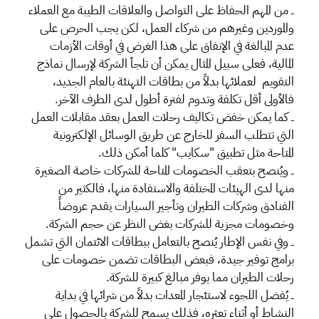
ــ من المهم الحفاظ على التواصل والعلاقات الطيبة مع العملاء
والموردين وغيرهم من شركاء العمل، لكن يجب الحرص على
عدم المبالغة في الإنفاق على هذا الغرض في أوقات الأزمات
المالية، فعلى سبيل المثال يمكن أن تلجأ الشركة لإرسال نماذج
التقويم لعملائها بدلاً من بطاقات التهنئة بالعام الجديد،
فالأولى أقل تكلفة وتدوم لفترة أطول لدى الطرف الآخر.
ــ كما يمكن خفض تكاليف رحلات العمل بعقد مقابلات العمل
التي تتطلب السفر للخارج عن طريق الوسائل الإلكترونية
المتاحة مثل تطبيق "سكايب" كلما أمكن ذلك.
ــ ويُنصح بتعقب الخصومات المتاحة للشركات خاصة الصغيرة
منها لدى الهيئات المختلفة والاستفادة منها، فالكثير من
الفنادق وشركات الطيران وتأجير السيارات يقدم عروضاً
وخصومات مجزية للشركات بغض النظر عن حجم الشركة.
ــ وفي نفس الإطار يُنصح بالتعامل ببطاقات الائتمان التي تشمل
برامج توفير جيدة، فبعض البطاقات تضمن خصومات على
رحلات الطيران مما يوفر مبالغ كبيرة للشركة.
ــ يُفضل اللجوء لاستئجار المعدات بدلاً من شرائها في بداية
النشاط أو أثناء تعثره، فذلك يسمح للشركة بالحصول على