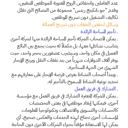
عدد العاملين وانخفاض الروح المعنوية للموظفين المتبقيين،
وقدم "جو بانكينج ريتس" مجموعة من النصائح التي تقلل
تكاليف التشغيل دون تسريح الموظفين.
وسائل لخفض النفقات دون تسريح العمالة
ــ تأجير المساحة الزائدة
ــ يمكن لأصحاب الشركة تأجير المساحة الزائدة منها لشركة أخرى
يتناسب نشاطها معها، بل مكملاً له بحيث يجمع بين البائع
العميل في مكان واحد، وسيضرب عصفورين بحجر واحد، حيث
يوفر آلاف الدولارات شهرياً من بند نفقات النقل ويربح الإيجار
الشهري من الجهة المستأجرة.
ــ ويبدأ أصحاب النشاط بعرض فرصة الإيجار على معارفهم مع
تحديد نوعية النشاط المسموح بالتأجير له.
ــ التشارك في فريق العمل
ــ يمكن للشركة المتعثرة التشارك في فريق العمل مع مؤسسة
أخرى، فيمكنها إيفاد موظفيها في بعض التخصصات
كالحسابات والتسويق والاتصالات وتكنولوجيا المعلومات
لمؤسسات أخرى تحتاج لهذه الخدمات والعكس صحيح، أي
يمكن لها الاستعانة مؤقتاً بخبراء الشركات الأخرى دون الحاجة