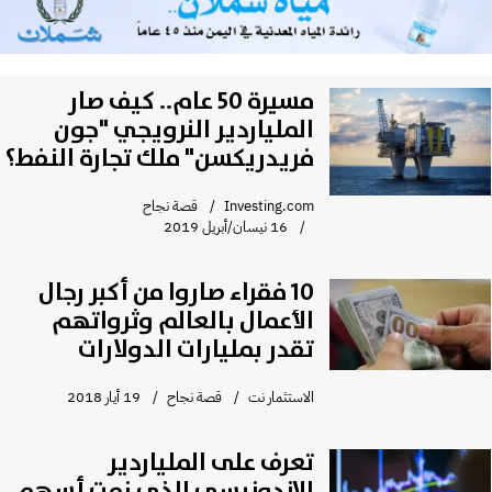
مسيرة 50 عام.. كيف صار
الملياردير النرويجي "جون
فريدريكسن" ملك تجارة النفط؟
Investing.com
قصة نجاح
16 نيسان/أبريل 2019
10 فقراء صاروا من أكبر رجال
الأعمال بالعالم وثرواتهم
تقدر بمليارات الدولارات
الاستثمار نت
قصة نجاح
19 أيار 2018
تعرف على الملياردير
الإندونيسي الذي نمت أسهم