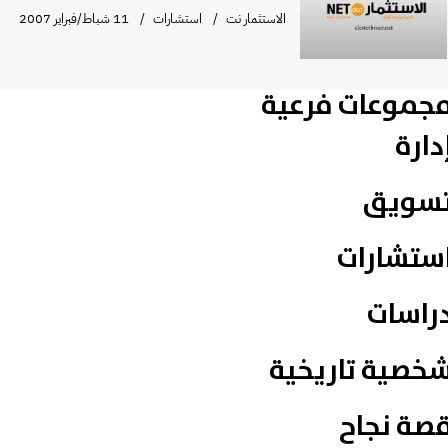
الاستثمار نت
استشارات
11 شباط/فبراير 2007
جموعات فرعية
دارة
سويق
ستشارات
راسات
خصية تاريخية
صة نجاح