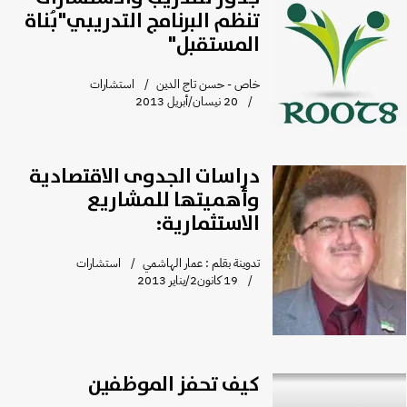
تنظم البرنامج التدريبي"بُناة
المستقبل"
خاص - حسن تاج الدين
استشارات
20 نيسان/أبريل 2013
دراسات الجدوى الاقتصادية
وأهميتها للمشاريع
الاستثمارية:
تدوينة بقلم : عمار الهاشمي
استشارات
19 كانون2/يناير 2013
كيف تحفز الموظفين