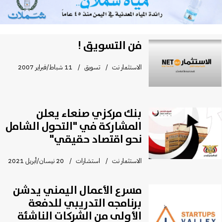
فن التسويق !
الاستثمار نت
تسويق
11 شباط/فبراير 2007
بنك مركزي صنعاء يعلن
المشاركة في "التحول الشامل
نحو اقتصاد حقيقي"
الاستثمار نت
استشارات
20 نيسان/أبريل 2021
مسرع الأعمال اليمني يدشن
برنامجه التدريبي للدفعة
الأولى من الشركات الناشئة