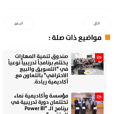
التالي
السابق
مواضيع ذات صلة :
صندوق تنمية المهارات
يختتم برنامجاً تدريبياً نوعياً
في "التسويق والبيع
الاحترافي" بالتعاون مع
أكاديمية ريادة.
مؤسسة وأكاديمية نماء
تختتمان دورة تدريبية في
برنامج الـ "Power BI