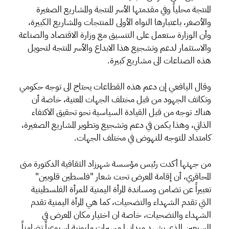
المنتجة محلياً وفي مقدمتها الأسر المنتجة والمشاريع الصغيرة
والأصغر، باعتبارها النواه الأولى للمنتجات والمشاريع الكبيرة،
وأن الوزارة ستعمل على التنسيق مع وزارة الاقتصاد والصناعة
والاستثمار لدعم وتشجيع هذا الابداع والأسر المنتجة لتحويل
هذه الصناعات الى مشاريع كبيرة.
وقال اليافعي إن دعم هذه القطاعات يحتاج الى توجه حكومي
وتكاتف الجهود من قبل مختلف الجهات المعنية، خاصة أن
هناك توجه من قبل القيادة السياسية نحو تحقيق الاكتفاء
الذاتي، وهذا يكمن في دعم وتشجيع وتطوير المشاريع الصغيرة،
كامتداد للتوجه للنهوض في مختلف الجهات.
من جهتها أكدت رئيس مؤسسة شهرزاد الثقافية الدكتورة منى
المحاقري، أن إقامة المعرض تحت شعار "فلسطين قلوبين"
تعبيراً عن تضامن ومساندة المرأة اليمنية للمرأة الفلسطينية
التي تقدم الشهداء والتضحيات، كما هي المرأة اليمنية تقدم
الشهداء والتضحيات، خاصة ان اختيار مكان المعرض في
السبعين الذي يشهد ميدانها مسيرات مليونية اسبوعياً تضامناً