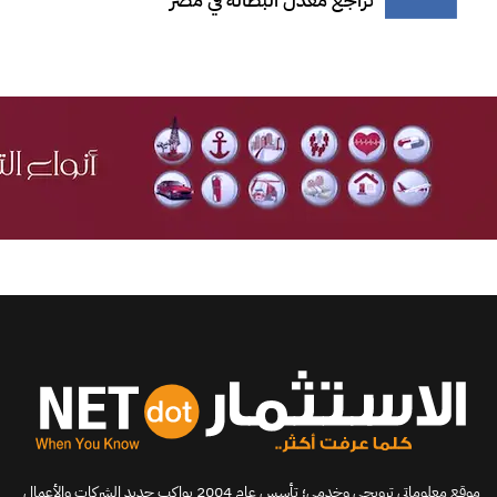
موقع معلوماتي ترويجي وخدمي؛ تأسس عام 2004 يواكب جديد الشركات والأعمال