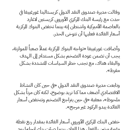
وقالت مديرة صندوق النقد الدولي كريستالينا غورغييفا في
حدث مع رئيسة البنك المركزي الأوروبي كريستين لاغارد
بالعاصمة الأميركية واشنطن إنه بينما تخفض البنوك المركزية
أسعار الفائدة فعليها أن تتوخى الحذر.
وأضافت غورغييفا «تواجه البنوك المركزية عملاً صعباً للموازنة،
يجب أن تضمن عودة التضخم بشكل مستدام إلى الهدف
والبقاء هناك، مع تجنب خطر السياسات المتشددة بشكل
مفرط».
وتابعت مديرة صندوق النقد الدولي «في حين كان النشاط
الاقتصادي أضعف مما كنا نريد بوضوح، لكنه كان مرناً بشكل
ملحوظ»، معقبة «في حين يتراجع التضخم وتنخفض أسعار
الفائدة يبدو الركود غير مرجح».
خفض البنك المركزي الأوروبي أسعار الفائدة بمقدار ربع نقطة
مئوية مرتين بالفعل هذا العام، بينما صوّت بنك إنجلترا يوم