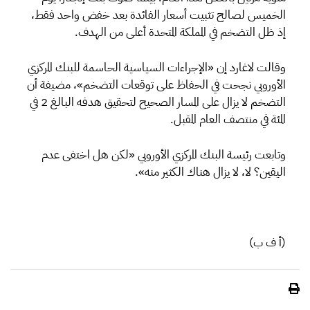
الخميس لصالح تثبيت أسعار الفائدة بعد خفض واحد فقط،
إذ ظل التضخم في المملكة المتحدة أعلى من الهدف.
وقالت لاغارد إن «الإجراءات السياسية الحاسمة للبنك المركزي
الأوروبي نجحت في الحفاظ على توقعات التضخم»، مضيفة أن
التضخم لا يزال على المسار الصحيح لتحقيق هدفه البالغ 2 في
المئة في منتصف العام المقبل.
وتابعت رئيسة البنك المركزي الأوروبي «لكن هل اختفى عدم
اليقين؟ لا، لا يزال هناك الكثير منه».
(أ ف ب)