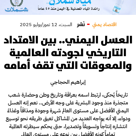
نُشر
اقتصاد يمني
السبت، 12 تموز/يوليو 2025
العسل اليمني.. بين الامتداد
التاريخي لجودته العالمية
والمعوقات التي تقف أمامه
إبراهيم الحجاجي
تاريخاً يُحكى، ارتبط اسمه بعراقة وتاريخ وطن وحضارة شعب
متجذرة منذ وجود البشرية على وجه الأرض.. نعم إنه العسل
اليمني الأفضل على مستوى العالم شهرة وجودة ومذاقاً وغذاءً
ودواء، إلا أنه يواجه العديد من المشاكل تعيق طريقه نحو توسيع
انتشاره إنتاجاً وتسويقاً وتصديرا، حتى يحكم سيطرته العالمية
تماماً كونه الأفضل بين نوعه على مستوى العالم.