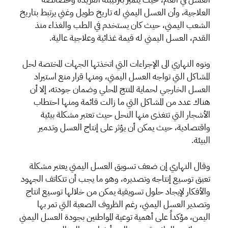
العلاجية، وأن العسل اليمني له تاريخ طويل وغني يرتبط بتاريخ
الشعب اليمني، حيث كان يستخدم في الطب والغذاء منذ
القدم، العسل اليمني له قيمة غذائية وعلاجية عالية.
ونوه النهاري الى الإجراءات التي اتخذتها الجهات المختصة لحل
المشاكل التي تواجه العسل اليمني، ومنها قرار منع استيراد
العسل الخارجي لحماية المنتج المحلي وضمان جودته، إلا أن
هناك عدد من المشاكل التي ما زالت قائمة ومنها احتطاب
الأشجار التي تتغذى منها النحل حيث تعتبر مشكلة بيئية
واقتصادية، حيث يمكن أن يؤثر على إنتاج العسل وتدمير
البيئة.
وقال النهاري إن ضعف تسويق العسل اليمني يعتبر مشكلة
تعيق توسيع إنتاجه وتصديره، وهو ما يجب أن تتكاتف الجهود
والأفكار لإيجاد حلول تسويقية يمكن من خلالها توسيع انتاج
وتصدير العسل اليمني، رغم الظروف الصعبة التي تمر بها
اليمن، مؤكداً على أهمية توعية المواطنين بجودة العسل اليمني