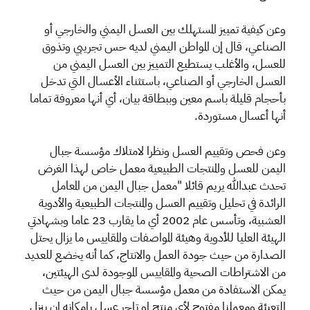
وعن كيفية تمييز المستهلك بين العسل اليمني والخارجي أو
الصناعي، قال إن المواطن اليمني لديه حس تجريبي وتذوق
للعسل، والأغلب يستطيع التمييز بين العسل اليمني من
العسل الخارجي أو الصناعي، باستثناء الأعسال التي تدخل
بأحجام قليلة باسم معين وببطاقة بيان، أي أنها معروفة تماما
أنها أعسال مستوردة.
وعن فحص وتقييم العسل ونظرا لامتلاك مؤسسة جبال
اليمن للعسل والمنتجات الطبيعية معمل خاص لهذا الغرض
تحدث عبدالله يريم قائلا "معمل جبال اليمن من المعامل
الرائدة في تحليل وتقييم العسل والمنتجات الطبيعية والأدوية
العشبية، وتأسس عام 2002 أي ما يقارب 23 عاما وبشهادتي
الهيئة العليا للأدوية وهيئة المواصفات والمقاييس ما يزال يحتل
الصدارة من حيث جودة العمل والانتاج، كما أنه يخضع للعديد
من الاشتراطات الصحية والمقاييس الموجودة لدى الهيئتين،
يمكن الاستفادة من معمل مؤسسة جبال اليمن من حيث
التعبئة ومعملنا مفتوح لأي منتج او تاجر عسل بإمكانه ان ينزل