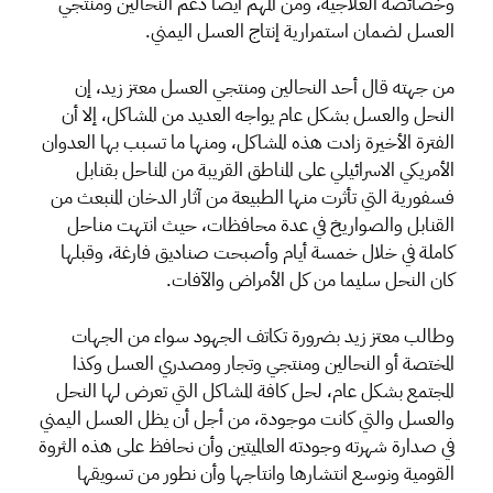
وخصائصه العلاجية، ومن المهم أيضا دعم النحالين ومنتجي
العسل لضمان استمرارية إنتاج العسل اليمني.
من جهته قال أحد النحالين ومنتجي العسل معتز زيد، إن
النحل والعسل بشكل عام يواجه العديد من المشاكل، إلا أن
الفترة الأخيرة زادت هذه المشاكل، ومنها ما تسبب بها العدوان
الأمريكي الاسرائيلي على المناطق القريبة من المناحل بقنابل
فسفورية التي تأثرت منها الطبيعة من آثار الدخان المنبعث من
القنابل والصواريخ في عدة محافظات، حيث انتهت مناحل
كاملة في خلال خمسة أيام وأصبحت صناديق فارغة، وقبلها
كان النحل سليما من كل الأمراض والآفات.
وطالب معتز زيد بضرورة تكاتف الجهود سواء من الجهات
المختصة أو النحالين ومنتجي وتجار ومصدري العسل وكذا
المجتمع بشكل عام، لحل كافة المشاكل التي تعرض لها النحل
والعسل والتي كانت موجودة، من أجل أن يظل العسل اليمني
في صدارة شهرته وجودته العالميتين وأن نحافظ على هذه الثروة
القومية ونوسع انتشارها وانتاجها وأن نطور من تسويقها