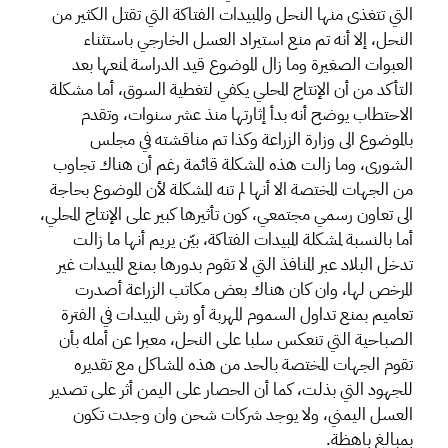
التي تتغذى منها النحل والمبيدات الفتاكة التي تقتل الكثير من
النحل، إلا أنه تم منع استيراد العسل الخارجي باستثناء
العبوات الصغيرة وما زال الموضوع قيد الدراسة لمنعها بعد
التأكد من أن الإنتاج المحلي يكفي لتغطية السوق، أما مشكلة
الاحتطاب يوضح أنه بدأ إثارتها منذ عشر سنوات، وتقدم
بالموضوع الى وزارة الزراعة وكذا تم مناقشته في مجلس
الشورى، وما زالت هذه المشكلة قائمة رغم أن هناك تجاوب
من الجهات المختصة الا أنها لم تنه المشكلة لأن الموضوع بحاجة
الى تعاون رسمي مجتمعي، كون تأثيرها كبير على الإنتاج المحلي،
أما بالنسبة لمشكلة المبيدات الفتاكة، بيّن يريم أنها ما زالت
تدخل البلاد عبر المنافذ التي لا تقوم بدورها بمنع المبيدات غير
المرخص لها، وان كان هناك بعض مكاتب الزراعة أصدرت
تعاميم بمنع تداول السموم المهربة أو رش المبيدات في الفترة
الصباحية التي تنعكس سلبا على النحل، معبرا عن أمله بأن
تقوم الجهات المختصة بالحد من هذه المشاكل مع تقديره
للجهود التي بذلت، كما أن الحصار على اليمن أثر على تصدير
العسل اليمني، ولا يوجد شركات شحن وان وجدت تكون
بمبالغ باهظة.