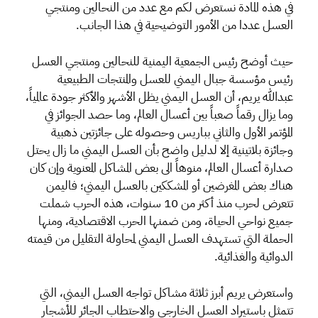
في هذه المادة نستعرض لكم مع عدد من النحالين ومنتجي
العسل عددا من الأمور التوضيحية في هذا الجانب.
حيث أوضح رئيس الجمعية اليمنية للنحالين ومنتجي العسل
رئيس مؤسسة جبال اليمني للعسل والمنتجات الطبيعية
عبدالله يريم، أن العسل اليمني يظل الأشهر والأكثر جودة عالمياً،
وما يزال رقماً صعباً بين أعسال العالم، وما حصد الجوائز في
المؤتمر الأول والثاني بباريس وحصوله على جائزتين ذهبية
وجائزة بلاتينية إلا لدليل واضح بأن العسل اليمني ما زال يحتل
صدارة أعسال العالم، منوهاً الى بعض المشاكل المعنوية وإن كان
هناك بعض المغرضين أو المشككين بالعسل اليمني؛ فاليمن
تتعرض لحرب منذ أكثر من 10 سنوات، هذه الحرب شملت
جميع نواحي الحياة، ومن ضمنها الحرب الاقتصادية، ومنها
الحملة التي تستهدف العسل اليمني لمحاولة التقليل من قيمته
الدوائية والغذائية.
واستعرض يريم أبرز ثلاثة مشاكل تواجه العسل اليمني، التي
تتمثل باستيراد العسل الخارجي والاحتطاب الجائر للأشجار