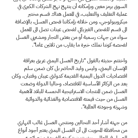
السوق برمز معين وبإمكانه أن ينتهج نهج الشركات الكبرى في
عملية التغليف والتعليب، في المعمل هناك قسم مختبر
ميكروبيولوجي، ومن خلاله بإمكاننا فحص العسل، بالإضافة
الى قسم للفحص الفيزيائي لفحص عينات تصل الى المعمل
سواء من جهات رسمية أو من بعض التجار ومشتريي العسل
لفحصه كوننا نملك خبرة ما يقارب من ثلاثين عاما".
واختتم حديثه بالقول "تاريخ العسل اليمني عريق بعراقة
الإنسان اليمني، وليس وليد الحاضر بل كان ضمن سلم
اقتصاديات الدول اليمنية القديمة كدولتي عيبان وقتبان، وكان
يعد من الركائز الأساسية للاقتصاد، وحاليا الدولة وضعت
العسل ضمن المنتجات الاستراتيجية الخمسة للبلاد لأهمية
العسل من حيث قيمته الاقتصادية والغذائية والدوائية
وشهرته وجودته العالمية".
من جهته أشار أحد النحالين ومنتجي العسل غالب النهاري
من محافظة المحويت الى أن العسل اليمني يعتبر أجود أنواع
العسل في العالم، حيث يتميز بتركيبته الفريدة وخصائصه