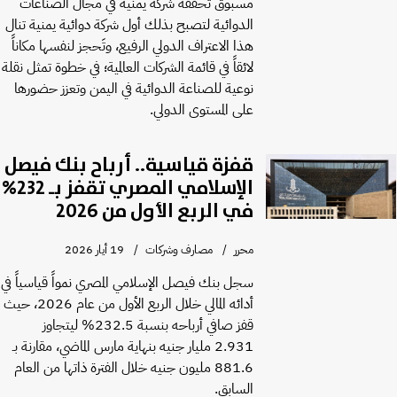
مسبوق تحققه شركة يمنية في مجال الصناعات
الدوائية لتصبح بذلك أول شركة دوائية يمنية تنال
هذا الاعتراف الدولي الرفيع، وتَحجز لنفسها مكاناً
لائقاً في قائمة الشركات العالمية؛ في خطوة تمثل نقلة
نوعية للصناعة الدوائية في اليمن وتعزز حضورها
على المستوى الدولي.
قفزة قياسية.. أرباح بنك فيصل
الإسلامي المصري تقفز بـ 232%
في الربع الأول من 2026
محرر
مصارف وشركات
19 أيار 2026
سجل بنك فيصل الإسلامي المصري نمواً قياسياً في
أدائه المالي خلال الربع الأول من عام 2026، حيث
قفز صافي أرباحه بنسبة 232.5% ليتجاوز
2.931 مليار جنيه بنهاية مارس الماضي، مقارنة بـ
881.6 مليون جنيه خلال الفترة ذاتها من العام
السابق.