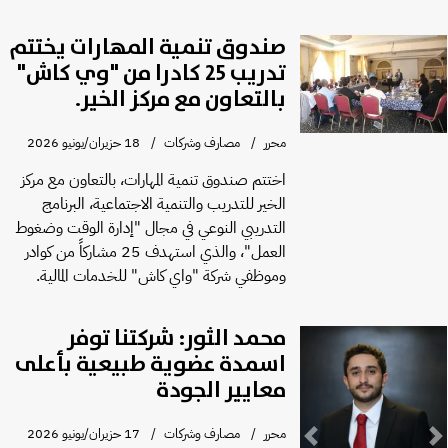
صندوق تنمية المهارات يختتم
تدريب 25 كادرا من "وي كاش"
بالتعاون مع مركز الخير.
محرر
مصارف وشركات
18 حزيران/يونيو 2026
اختتم صندوق تنمية المهارات، بالتعاون مع مركز
الخير للتدريب والتنمية الاجتماعية، البرنامج
التدريبي النوعي في مجال "إدارة الوقت وضغوط
العمل"، والذي استهدف 25 مشاركاً من كوادر
وموظفي شركة "واي كاش" للخدمات المالية.
محمد الثور: شركتنا توفر
اسمدة عضوية طبيعية بأعلى
معايير الجودة
محرر
مصارف وشركات
17 حزيران/يونيو 2026
Previous
Next