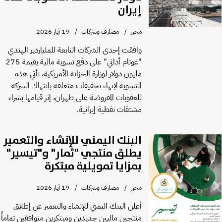
إيران
محرر
مصارف وشركات
19 أيار 2026
وافقت إحدى الشركات التابعة للملياردير الهندي
"غوتام أداني" على دفع تسوية مالية بقيمة 275
مليون دولار لوزارة الخزانة الأمريكية، تأتي هذه
التسوية لإنهاء تحقيقات متعلقة بانتهاك الشركة
للعقوبات المفروضة على طهران، إثر قيامها بشراء
مشتقات نفطية إيرانية.
البنك اليمني للإنشاء والتعمير
يطلق منتجي "ثمار" و"تيسير"
بمزايا تمويلية مبتكرة
محرر
مصارف وشركات
19 أيار 2026
Previous
Next
أعلن البنك اليمني للإنشاء والتعمير عن إطلاق
منتجين ماليين جديدين ومبتكرين متوافقين تماماً