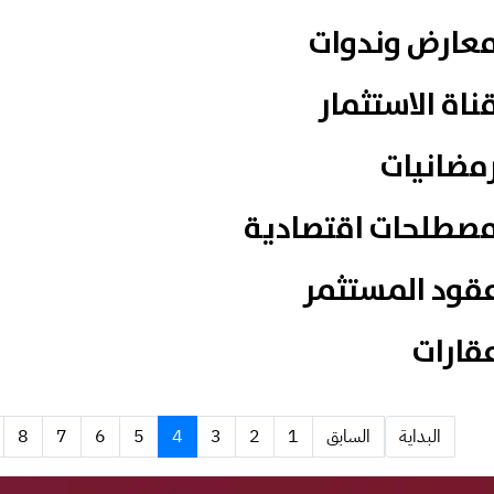
عارض وندوات
ناة الاستثمار
مضانيات
صطلحات اقتصادية
قود المستثمر
قارات
البداية
السابق
1
2
3
4
5
6
7
8