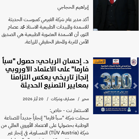
إبراهيم الحجاجي
أكد مدير عام شركة الفيرمي كمبوست الحديثة
للاسمدة والمبيدات الطبيعية الاستاذ محمد عصام
الثور، أن الاسمدة العضوية الطبيعية هي الصديق
الآمن للتربة والمحفز الحقيقي للزراعة.
​د. إحسان الرباحي: حصول "سبأ
فارما" على الاعتماد الأوروبي
إنجاز تاريخي يعكس التزامنا
بمعايير التصنيع الحديثة
Previous
Next
محرر
مصارف وشركات
20 أيار 2026
​الاستثمار نت - خاص:
​سجلت شركة "سبأ فارما" إنجازاً جديداً للصناعة
الوطنية بحصولها على الاعتماد الأوروبي العالمي من
شركة (TÜV Austria) النمساوية، في إنجاز غير