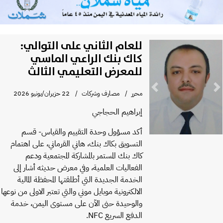
للعام الثاني على التوالي:
كاك بنك الراعي الماسي
للمعرض التعليمي الثالث
Previous
Next
محرر
مصارف وشركات
22 حزيران/يونيو 2026
إبراهيم الحجاجي
أكد مسؤول وحدة التقييم والقياس- قسم
التسويق بكاك بنك، هاني القرماني، على اهتمام
كاك بنك المستمر بالمشاركة المجتمعية ودعم
الفعاليات العلمية، وفي معرض حديثه أشار إلى
الخدمة الجديدة التي أطلقتها المحفظة المالية
الالكترونية موبايل موني والتي تعتبر الاولى من نوعھا
والوحيدة حنى الآن على مستوى اليمن، خدمة
الدفع السريع NFC.