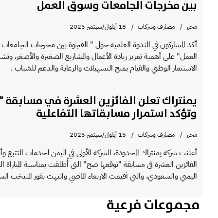
بين مخرجات الجامعات وسوق العمل
محرر
مصارف وشركات
18 أيلول/سبتمبر 2025
أكد المشاركون في الندوة العلمية حول " الفجوة بين مخرجات الجامعات 
العمل" على أهمية تعزيز ريادة الأعمال والمشاريع الصغيرة والأصغر، وتشجي
الاستثمار الوطني والقيام بمنح التسهيلات والرعاية والدعم للشباب .
يمنتراك تعلن الفائزين العشرة في مسابقة 
وتؤكد استمرار مسابقاتها التفاعلية
محرر
مصارف وشركات
15 أيلول/سبتمبر 2025
أعلنت شركة يمنتراك المحدودة، الشركة الأولى في اليمن لخدمات التتبع وأت
الفائزين العشرة في مسابقة "توقعها صح" التي أُطلقت بمناسبة المباراة الن
اليمني والسعودي، والتي أقيمت الأربعاء الماضي وانتهت بفوز المنتخب السعو
مجموعات فرعية