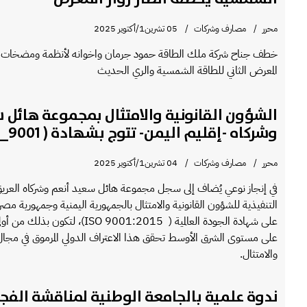
محرر
مصارف وشركات
05 تشرين1/أكتوير 2025
خطف جناح شركة ملك الطاقة حمود جرمان واخوانه لأنظمة ومضخات ال
المعرض الثاني للطاقة الشمسية والري الحديث
الشؤون القانونية والامتثال بمجموعة هائل 
وشركاه -إقليم اليمن- تتوج بشهادة ( 9001_2015 ISO )
محرر
مصارف وشركات
04 تشرين1/أكتوير 2025
في إنجاز نوعي يُضاف إلى سجل مجموعة هائل سعيد أنعم وشركاه العريق،
التنفيذية للشؤون القانونية والامتثال بالجمهورية اليمنية وجمهورية مص
على شهادة الجودة العالمية ( ISO 9001:2015)،
على مستوى الشرق الأوسط تحقق هذا الاعتراف الدولي المرموق في مجال 
والامتثال.
ندوة علمية بالجامعة الوطنية لمناقشة الفجو