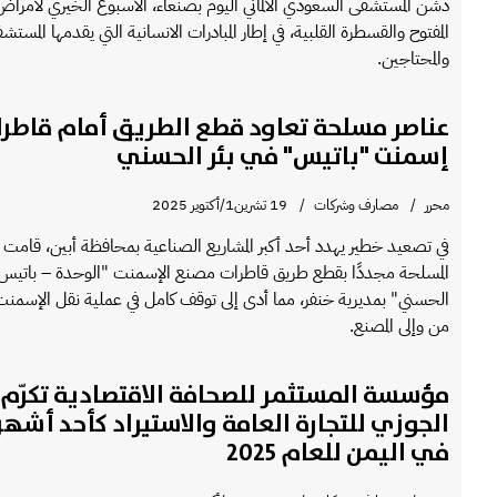
دشن المستشفى السعودي الألماني اليوم بصنعاء، الاسبوع الخيري لأمرا
المفتوح والقسطرة القلبية، في إطار المبادرات الانسانية التي يقدمها المس
والمحتاجين.
عناصر مسلحة تعاود قطع الطريق أمام قاطر
إسمنت "باتيس" في بئر الحسني
محرر
مصارف وشركات
19 تشرين1/أكتوير 2025
في تصعيد خطير يهدد أحد أكبر المشاريع الصناعية بمحافظة أبين، قامت
المسلحة مجددًا بقطع طريق قاطرات مصنع الإسمنت "الوحدة – باتيس"
الحسني" بمديرية خنفر، مما أدى إلى توقف كامل في عملية نقل الإسمن
من وإلى المصنع.
مؤسسة المستثمر للصحافة الاقتصادية تكرّم
الجوزي للتجارة العامة والاستيراد كأحد أشهر
في اليمن للعام 2025