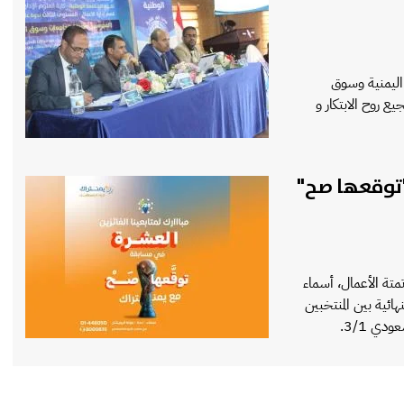
اليمنية وسوق
ع روح الابتكار و
"توقعها صح"
متة الأعمال، أسماء
هائية بين المنتخبين
دي 3/1.