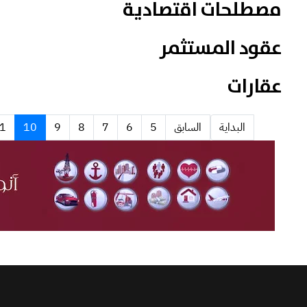
مصطلحات اقتصادية
عقود المستثمر
عقارات
البداية
السابق
5
6
7
8
9
10
1