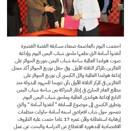
اختتمت اليوم بالعاصمة صنعاء مسابقة القصة القصيرة
أنقذوا أسامة التي نظمها ملحق شباب اليمن اليوم وإذاعة
صوت هولندا العالمية ساحة شباب اليمن بتوزيع الجوائز على
الفائزين بالمراكز الثلاثة الأولى. وفي حفل توزيع الجوائز أكد ممثل
إذاعة هولندا العالمية وائل الكبسي أن توزيع الجوائز على
الفائزين في المركز الثلاثة الأولى يأتي تتويجا للجهود المبذولة منذ
مطلع العام الجاري في إطار الشراكة بين ساحة شباب اليمن
التابع لإذاعة هولندى العالمية وملحق شباب اليمن اليوم.
وتطرق الكبسي إلى موضوع المسابقة " أنقذوا أسامة " والتي
تتمحور حول شاب افتراضي اسمه أسامة حاولت منظمات
إرهابية استقطابه ولأن عمره 17 عاما حتمت عليه الظروف
الاقتصادية المتدهورة الانقطاع عن الدراسة والبحث عن عمل