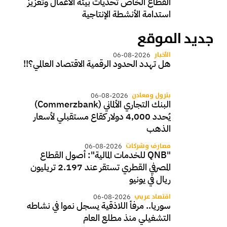
القطاع الخاص تحديات بيئة الأعمال وتعزيز
استدامة الأنشطة الإنتاجية
جديد الموقع
الأخبار
06-08-2026
هل تهدد الحدود الرقمية الاقتصاد العالمي؟!!
بترول ومعادن
06-08-2026
البنك التجاري الألماني (Commerzbank)
يُحدد 4,000 دولار كقاع مستقبلي لأسعار
الذهب
مصارف وشركات
06-08-2026
"QNB للخدمات المالية": أصول القطاع
المصرفي القطري تستقر عند 2.197 تريليون
ريال في يونيو
اقتصاد عربي
06-08-2026
سوريا.. مرفأ اللاذقية يسجل نموا في نشاطه
التشغيلي منذ مطلع العام