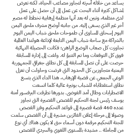
يساعد من خلاله أسرته لتجاوز مصاعب الحياة، لكنه تعرض
لمشاكل كثيرة أثناء البحث عن عمل إلى أن حصل على عمل
لدى منظمة، وتبين له بعد أنها منظمة إرهابية تخطط له مصير
أخر غير الذي يسعى إليه. من جانبه أوضح مشرف ملحق اليمن
اليوم إسحاق المساوى أن طموحات ملحق شباب اليمن اليوم
بالشراكة مع ساحة شباب اليمن التابعة لإذاعة هولندا العالمية
تجاوزت كل صعاب الوضع الراهن؛ فكانت الحصيلة النهائية
فوق كل التوقعات وما تم التنبؤ له. ولفت إلى إدارة المسابقة
حرصت على أن تصل المسابقة إلى كل نطاق جغرافي للجمهورية
اليمنية متجاوزين كل الحدود التي فرضت وحاولت أن تعزل
الوعي الجمعي عن قضية الإرهاب، هذا الداء الذي يتسع
نطاق استقطاباه للشباب بوتيرة عالية كلما اتسعت
الاضطرابات وطال أمد الفوضى. بدورها تطرقت البرفسور أمنة
يوسف رئيس لجنة التحكيم للقصص القصيرة التي تجاوز
عدده 460 قصة قصيرة إلى قواعد التحكيم وفرز القصص
وصولا إلى مرحلة إعلان الفائزين مشيرة إلى أن القصص سلمت
للجنة التحكيم مرقمة دون أسماء حتى لا يكون هناك أي نوع
من المجاملة .. مشيدة بالمستوى اللغوي والسردي للقصص