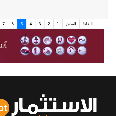
البداية
السابق
1
2
3
4
5
6
7