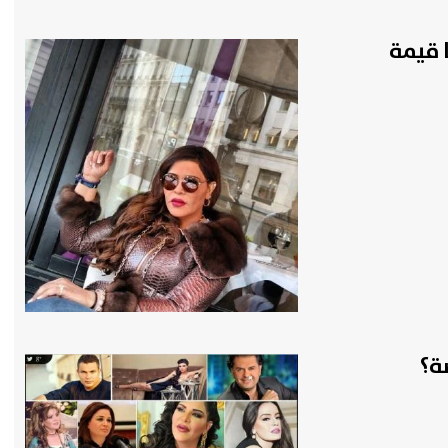
 قيمة
ة؟