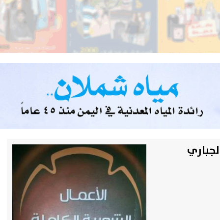
لجباري