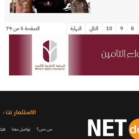
8
9
10
التالي
النهاية
الصفحة 5 من 79
الاستثمار نت :
من نحن؟
تواصل معنا
هيئة