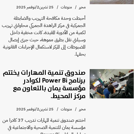
محرر
منوعات
25 تشرين2/نوفمبر 2025
أحبطت وحدة مكافحة التهريب والضابطة
الجمركية في مركز الراهدة الجمركي محاولتي تهريب
لكمية من الأدوية المقيدة، كانت مخفية داخل
وسيلتي نقل بطرق مموهة، حيث جرى إيصال
المضبوطات إلى المركز لاستكمال الإجراءات القانونية
بحقها.
صندوق تنمية المهارات يختتم
برنامج Power Bi لكوادر
مؤسسة يمان بالتعاون مع
مركز المحيط.
محرر
منوعات
25 تشرين2/نوفمبر 2025
اختتم صندوق تنمية المهارات تدريب 37 كادرا من
مؤسسة يمان للتنمية الصحية والاجتماعية في