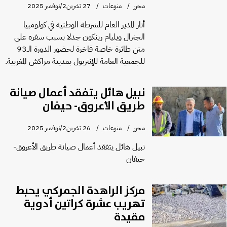
محرر
منوعات
27 تشرين2/نوفمبر 2025
أثار المدير العام للشرطة الوطنية في كولومبيا
الجنرال ويليام رينكون جدلا بسبب سفره على
متن طائرة خاصة فاخرة لحضور الدورة الـ93
للجمعية العامة للإنتربول بمدينة مراكش المغربية.
نبيل هائل يتفقد أعمال صيانة
طريق الأعروق- حيفان
محرر
منوعات
26 تشرين2/نوفمبر 2025
نبيل هائل يتفقد أعمال صيانة طريق الأعروق-
حيفان
مركز الراهدة الجمركي يحبط
تهريب عشرة كراتين أدوية
مقيدة