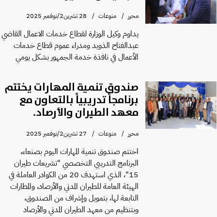
محرر
منوعات
28 تشرين2/نوفمبر 2025
يداوم وكيل الوزارة لقطاع خدمات الاعمال القاضي
عبدالفتاح الذويد ومدراء عموم قطاع خدمات
الأعمال في نافذة خدمة الجمهور بشكل يومي
صندوق تنمية المهارات يختتم
برنامجاً تدريبياً بالتعاون مع
معهد الطيران والأرصاد.
محرر
منوعات
27 تشرين2/نوفمبر 2025
اختتم صندوق تنمية المهارات اليوم بصنعاء،
البرنامج التدريبي التخصصي "تشريعات طيران
15"، الذي استهدف 20 من الكوادر العاملة في
الهيئة العامة للطيران المدني والأرصاد، والمطارات
التابعة لها، بتمويل وإشراف من الصندوق،
وبتنظيم من معهد الطيران المدني والأرصاد