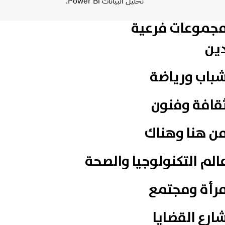
تحليل البيانات Power Bi.
جموعات فرعية
ين
باب ورياضة
قافة وفنون
ن هنا وهناك
الم التكنولوجيا والصحة
رأة ومجتمع
ارع القضايا