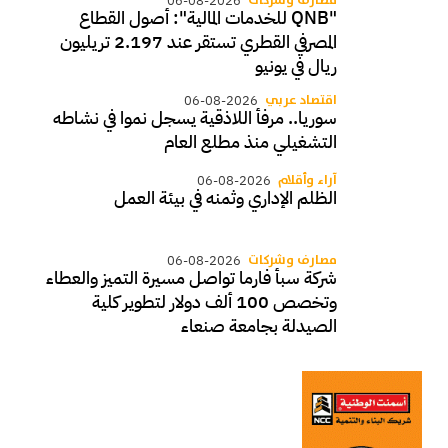
مصارف وشركات
06-08-2026
"QNB للخدمات المالية": أصول القطاع
المصرفي القطري تستقر عند 2.197 تريليون
ريال في يونيو
اقتصاد عربي
06-08-2026
سوريا.. مرفأ اللاذقية يسجل نموا في نشاطه
التشغيلي منذ مطلع العام
آراء وأقلام
06-08-2026
الظلم الإداري وثمنه في بيئة العمل
مصارف وشركات
06-08-2026
شركة سبأ فارما تواصل مسيرة التميز والعطاء
وتخصص 100 ألف دولار لتطوير كلية
الصيدلة بجامعة صنعاء