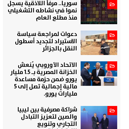
سوريا.. مرفأ اللاذقية يسجل
نموا في نشاطه التشغيلي
منذ مطلع العام
دعوات لمراجعة سياسة
الاستيراد لتجديد أسطول
النقل بالجزائر
الاتحاد الأوروبي يُنعش
الخزانة المصرية بـ 1.5 مليار
يورو ضمن حزمة مساعدة
مالية إجمالية تصل إلى 5
مليارات يورو.
شراكة مصرفية بين ليبيا
والصين لتعزيز التبادل
التجاري وتنويع