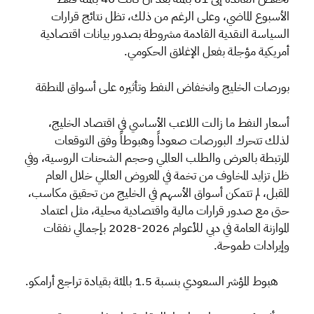
الأسبوع الماضي، وعلى الرغم من ذلك، تظل نتائج قرارات
السياسة النقدية القادمة مشروطة بصدور بيانات اقتصادية
أمريكية مؤجلة بفعل الإغلاق الحكومي.
بورصات الخليج وانخفاض النفط وتأثيره على أسواق المنطقة
أسعار النفط ما زالت اللاعب الأساسي في اقتصاد الخليج،
لذلك تتحرك البورصات صعوداً وهبوطاً وفق التوقعات
المرتبطة بالعرض والطلب العالمي وحجم الشحنات الروسية، وفي
ظل تزايد المخاوف من تخمة في المعروض العالمي خلال العام
المقبل، لم تتمكن أسواق الأسهم في الخليج من تحقيق مكاسب،
حتى مع صدور قرارات مالية واقتصادية محلية، مثل اعتماد
الموازنة العامة في دبي للأعوام 2026-2028 بإجمالي نفقات
وإيرادات طموحة.
هبوط المؤشر السعودي بنسبة 1.5 بالمئة بقيادة تراجع أرامكو.