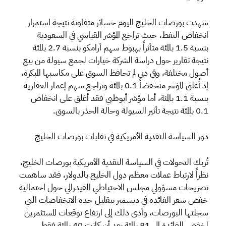
شهدت بورصات الخليج اليوم خسائر متفاوتة نتيجة استمرار
انخفاض النفط، حيث تراجع المؤشر القياسي في السعودية
بنسبة 1.5 بالمئة متأثراً بهبوط سهم أرامكو بنسبة 2.7 بالمئة
نتيجة تقارير حول دراسة الشركة خيارات لجمع سيولة من بيع
أصول مختلفة، وفي دبي لم تحافظ السوق على مكاسبها المبكرة،
إذ أُغلق المؤشر منخفضاً 0.1 بالمئة وتراجع سهم إعمار العقارية
بنسبة 1.1 بالمئة، أما مؤشر أبوظبي فقد أغلق على انخفاض
0.1 بالمئة نتيجة تأثير السيولة وحالة الحذر بالسوق.
دور السياسة النقدية الأمريكية في تقلبات بورصات الخليج
تُربك التحولات في السياسة النقدية الأمريكية بورصات الخليج،
نظراً لارتباط عملات معظم دول الخليج بالدولار، فقد ساهمت
تصريحات مسؤولي مجلس الاحتياطي الفيدرالي حول احتمالية
خفض سعر الفائدة في ديسمبر بتقليل حدة الانخفاضات التي
سجلتها البورصات، وأدى ذلك إلى ارتفاع توقعات المستثمرين
لخفض الفائدة إلى 81 بالمئة بعد أن كانت 40 بالمئة فقط