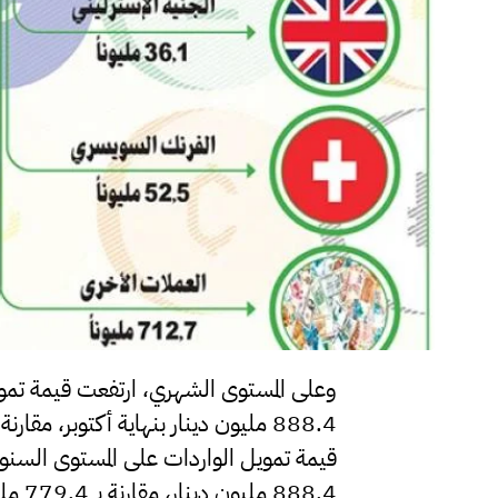
888.4 مليون دينار، مقارنة بـ 779.4 مليون دينار بنهاية أكتوبر 2024.