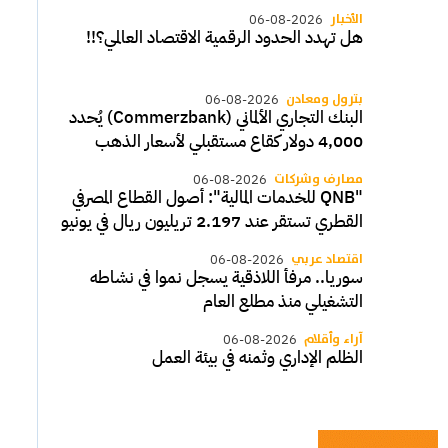
الأخبار
06-08-2026
هل تهدد الحدود الرقمية الاقتصاد العالمي؟!!
بترول ومعادن
06-08-2026
البنك التجاري الألماني (Commerzbank) يُحدد
4,000 دولار كقاع مستقبلي لأسعار الذهب
مصارف وشركات
06-08-2026
"QNB للخدمات المالية": أصول القطاع المصرفي
القطري تستقر عند 2.197 تريليون ريال في يونيو
اقتصاد عربي
06-08-2026
سوريا.. مرفأ اللاذقية يسجل نموا في نشاطه
التشغيلي منذ مطلع العام
آراء وأقلام
06-08-2026
الظلم الإداري وثمنه في بيئة العمل