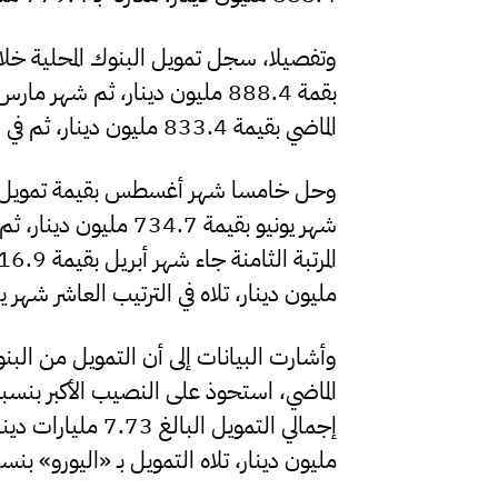
وتفصيلا، سجل تمويل البنوك المحلية خلال 
الماضي بقيمة 833.4 مليون دينار، ثم في المرتبة الرابعة شهر يوليو الماضي بقيمة 829 مليون دينار.
مليون دينار، تلاه في الترتيب العاشر شهر يناير بقيمة 41.3
وأشارت البيانات إلى أن التمويل من البنوك 
مليون دينار، تلاه التمويل بـ «اليورو» بنسبة 4.44% وبقيمة 343.6 مليون دي