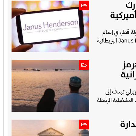
رك
ميركية
ة قطر، في إتمام
صفقة الاستحواذ على شركة Janus Henderson Group Ltd البريطانية
رمز
نية
راني تهدف إلى
لتشغيلية المرتبطة
دارة