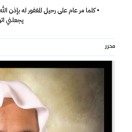
‏▪️ كلما مر عام على رحيل المغفور له بإذن
يجعلني ات
محرر