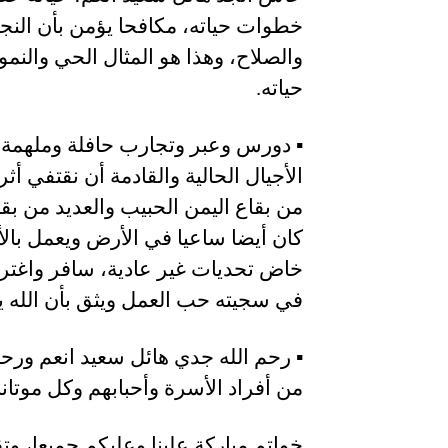
خطوات حياته، مكافحا يؤمن بأن النجاح
والصلاح، وهذا هو المثال الحي والنم
حياته.
‏▪️ دورس وعبر وتجارب حافلة وملهمة 
الأجيال الحالية والقادمة أن نقتفي أ
من بقاع اليمن الحبيب والعديد من بقا
كان أيضا ساعيا في الأرض ويعمل بالأ
خاض تحديات غير عادية، سافر واغتر
في سجيته حب العمل ويثق بأن الله 
‏▪️ رحم الله جدي هائل سعيد انعم ور
من أفراد الأسرة وأحبابهم وكل موتانا
‏خواتم مباركة علينا وعليكم جميعا، وت