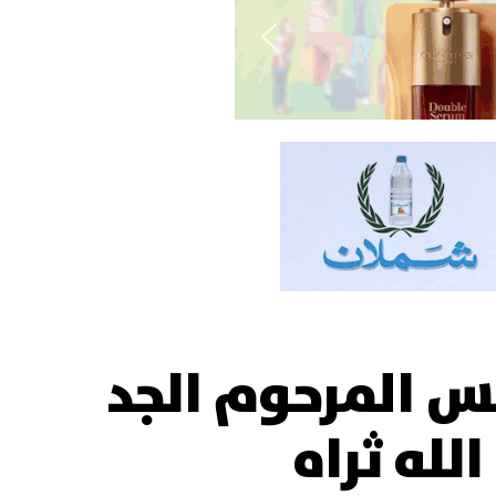
س المرحوم الجد
لله ثراه