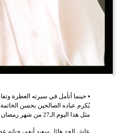
‏▪️ حينما أتأمل في سيرته العطرة وتفاص
يُكرم عباده الصالحين بحسن الخاتم
مثل هذا اليوم الـ27 من شهر رمضان الخير والبركة.
‏عاش الجد هائل سعيد أنعم، حياته عص