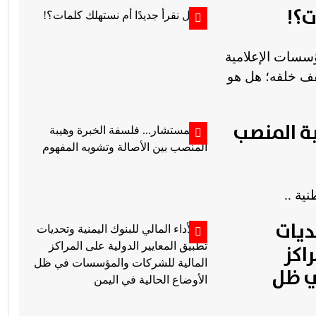
ت؟!
ؤسسات الإعلامية
يقف خلفه؛ هل هو
ة المنصب
ية ..
ديات
اكز
ي ظل