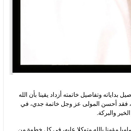
يل بداياته وتفاصيل خاتمته أزداد يقينا بأن الله
ة، فقد أحسن المولى عز وجل خاتمة جدي، في
اميا مؤمنا بالله متوكلا عليه، في كل خطوة من