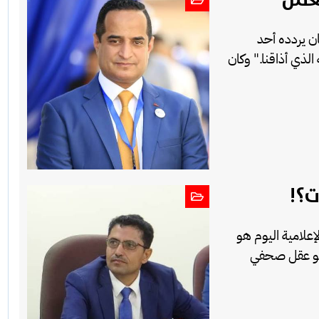
ن يردده أحد
 الذي أذاقنا." وكان
ت؟!
إعلامية اليوم هو
 هو عقل صحفي