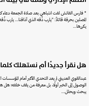
* فارس الفاتش لفت انتباهي بعد صلاة الجمعة دعاء كا
المصلين بحرقة قائلاً: "يارب ذُقه الذي أذاقنا... يارب ذُقه
يكررها...
هل نقرأ جديدًا أم نستهلك كلما
عبدالقوي العديني لم يعد التحدي الأكبر أمام المؤسسات ال
الوصول إلى الخبر أولًا، بل معرفة من يقف خلفه؛ هل
يبحث ويحلل...