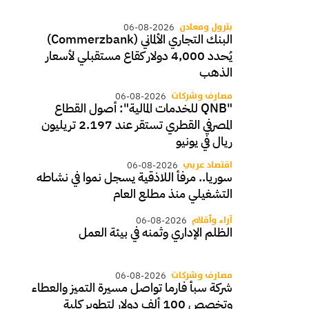
بترول ومعادن
06-08-2026
البنك التجاري الألماني (Commerzbank)
يُحدد 4,000 دولار كقاع مستقبلي لأسعار
الذهب
مصارف وشركات
06-08-2026
"QNB للخدمات المالية": أصول القطاع
المصرفي القطري تستقر عند 2.197 تريليون
ريال في يونيو
اقتصاد عربي
06-08-2026
سوريا.. مرفأ اللاذقية يسجل نموا في نشاطه
التشغيلي منذ مطلع العام
آراء وأقلام
06-08-2026
الظلم الإداري وثمنه في بيئة العمل
مصارف وشركات
06-08-2026
شركة سبأ فارما تواصل مسيرة التميز والعطاء
وتخصص 100 ألف دولار لتطوير كلية