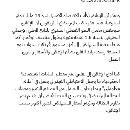
كلفة اقتصادية ضخمة
ويقدّر أن الإغلاق يكلّف الاقتصاد الأميركي نحو 15 مليار دولار
أسبوعياً، فيما قدّر مكتب الميزانية في الكونغرس أن الإغلاق
سيخفض معدل النمو الفصلي السنوي للناتج المحلي الإجمالي
الحقيقي بنسبة 1.5 نقطة مئوية بحلول منتصف نوفمبر. كما
هبطت ثقة المستهلكين إلى أدنى مستوى في ثلاث سنوات يوم
الجمعة وسط تزايد القلق بشأن الإغلاق والأسعار وسوق
العمل.
كما أدى الإغلاق إلى تعليق نشر معظم البيانات الاقتصادية
الحكومية، ما يجعل الاحتياطي الفيدرالي يعمل في "ظلام
معلوماتي" بينما يحاول التعامل مع التضخم المرتفع ومعدلات
البطالة المتزايدة، في وقت رجح البيت الأبيض أن لا يتم نشر
تقارير البطالة ومؤشر أسعار المستهلكين لشهر أكتوبر بسبب
الإغلاق.