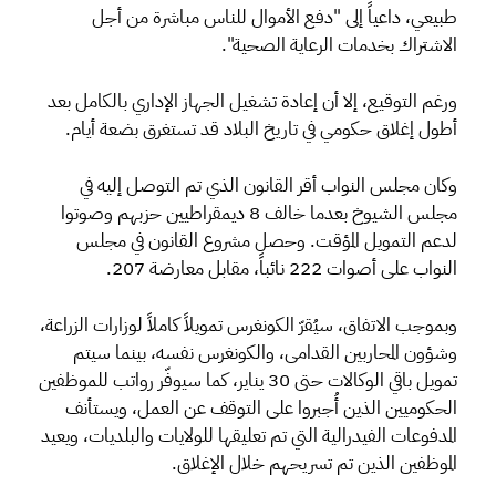
طبيعي، داعياً إلى "دفع الأموال للناس مباشرة من أجل
الاشتراك بخدمات الرعاية الصحية".
ورغم التوقيع، إلا أن إعادة تشغيل الجهاز الإداري بالكامل بعد
أطول إغلاق حكومي في تاريخ البلاد قد تستغرق بضعة أيام.
وكان مجلس النواب أقر القانون الذي تم التوصل إليه في
مجلس الشيوخ بعدما خالف 8 ديمقراطيين حزبهم وصوتوا
لدعم التمويل المؤقت. وحصل مشروع القانون في مجلس
النواب على أصوات 222 نائباً، مقابل معارضة 207.
وبموجب الاتفاق، سيُقرّ الكونغرس تمويلاً كاملاً لوزارات الزراعة،
وشؤون المحاربين القدامى، والكونغرس نفسه، بينما سيتم
تمويل باقي الوكالات حتى 30 يناير، كما سيوفّر رواتب للموظفين
الحكوميين الذين أُجبروا على التوقف عن العمل، ويستأنف
المدفوعات الفيدرالية التي تم تعليقها للولايات والبلديات، ويعيد
الموظفين الذين تم تسريحهم خلال الإغلاق.