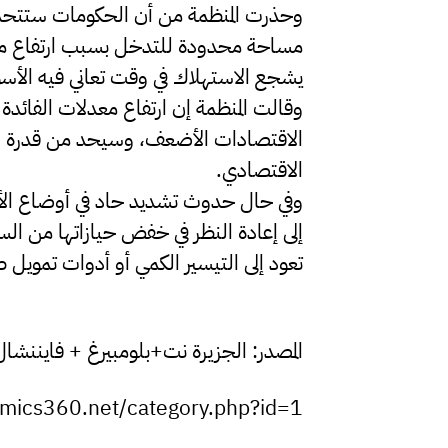
وحذرت المنظمة من أن الحكومات ستتحمل غا
مساحة محدودة للتدخل بسبب ارتفاع مستو
يشجع الاستهلاك في وقت تعاني فيه الأس
وقالت المنظمة إن ارتفاع معدلات الفائدة
الاقتصادات الأضعف، وسيحد من قدرة ال
الاقتصادي.
وفي حال حدوث تشديد حاد في أوضاع الأس
إلى إعادة النظر في خفض حيازاتها من الس
تعود إلى التيسير الكمي أو أدوات تمويل ط
المصدر: الجزيرة نت+بلومبيرغ + فايننشال 
omics360.net/category.php?id=1