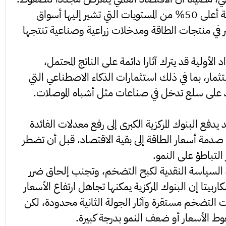
وفي السيناريو الممتد، ستكون أسعار الطاقة أعلى 50% من المستويات التي تشير إليها أسواق
 في منتجات الطاقة ومدخلات زراعية وصناعية تنتجها
لأولية قد يترك آثارا دائمة على الناتج المحتمل،
تثمار، بما في ذلك استثمارات الذكاء الاصطناعي التي
مد على سلع تدخل في صناعات مثل أشباه الموصلات.
يدفع البنوك المركزية الكبرى إلى رفع معدلات الفائدة
نع انتقال صدمة أسعار الطاقة إلى بقية الاقتصاد، قبل أن تضطر
د السياسة النقدية لكبح التضخم، وتجنب إلحاق ضرر
يتا إن البنوك المركزية يمكنها تجاهل ارتفاع الأسعار
التضخم مستقرة وآثار الجولة الثانية محدودة، لكن
 الأسعار أو ضعف النمو بدرجة كبيرة.