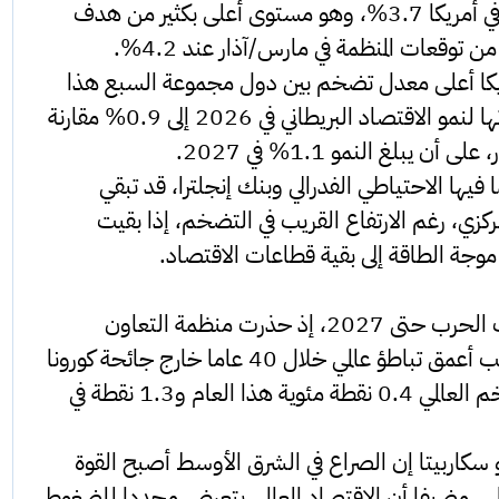
2.1% في 2025، في حين يبلغ التضخم في أمريكا 3.7%، وهو مستوى أعلى بكثير من هدف
ريكا أعلى معدل تضخم بين دول مجموعة السبع هذا
العام عند 3.7%، كما رفعت قليلا تقديراتها لنمو الاقتصاد البريطاني في 2026 إلى 0.9% مقارنة
ما فيها الاحتياطي الفدرالي وبنك إنجلترا، قد تبقي
مركزي، رغم الارتفاع القريب في التضخم، إذا بقيت
موجة الطاقة إلى بقية قطاعات الاقتصاد.
لكن الصورة تصبح أكثر قتامة إذا استمرت الحرب حتى 2027، إذ حذرت منظمة التعاون
والتنمية الاقتصادية من أن ذلك قد يسبب أعمق تباطؤ عالمي خلال 40 عاما خارج جائحة كورونا
والأزمة المالية في 2009، مع ارتفاع التضخم العالمي 0.4 نقطة مئوية هذا العام و1.3 نقطة في
و سكاربيتا إن الصراع في الشرق الأوسط أصبح القوة
لمي، مضيفا أن الاقتصاد العالمي يتعرض مجددا للضغوط.