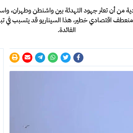
ية من أن تعثر جهود التهدئة بين واشنطن وطهران، واستم
، سيقود العالم إلى منعطف اقتصادي خطير، هذا السيناريو قد يتسبب ف
الفائدة.