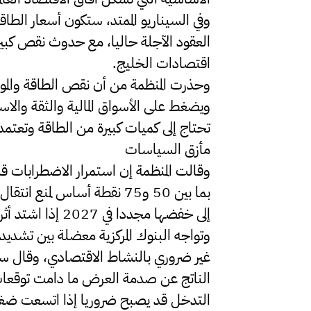
العقود الآجلة حاليا، مع حدوث نقص كبير
اقتصادات الخليج.
وحذرت المنظمة من أن نقص الطاقة والمواد ا
ويضغط على الأسواق المالية والثقة والاس
تحتاج إلى كميات كبيرة من الطاقة وتعت
مأزق السياسات
وقالت المنظمة إن استمرار الاضطرابات قد 
بما بين 50 و75 نقطة أساس لم
إلى خفضها مجددا في 2027 إذا اشتد أثر التباطؤ على النمو.
وتواجه البنوك المركزية معضلة بين تشدي
غير ضروري بالنشاط الاقتصادي، وقال سكارب
الناتج عن صدمة العرض ما دامت توقعات 
التدخل قد يصبح ضروريا إذا اتسعت ضغوط