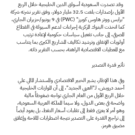
وقد تصدرت السعودية أسواق الدين الخليجية خلال الربع
الأول بإصدارات بلغت 32.5 مليار دولار، وفق تقرير نشرته شركة
"برايس ووتر هاوس كوبرز" (PWC) في 9 يونيو/حزيران الجاري،
كما اتخذت البنوك المركزية إجراءات لدعم السيولة في القطاع
المصرفي، إلى جانب تفعيل سياسات حكومية لإعادة ترتيب
أولويات الإنفاق وترشيد تكاليف المشاريع الكبرى بما يتناسب
مع المعطيات الاقتصادية الراهنة، بحسب التقرير ذاته.
تأثير قدرة التصدير
وفي هذا الإطار، يشير الخبير الاقتصادي والمستشار المالي علي
أحمد درويش، لـ"العربي الجديد"، إلى أن الموازنات الخليجية
خلال الربع الأول من العام الجاري تواجه ضغوطاً مالية
واضحة في بعض الدول، ولا سيما المملكة العربية السعودية،
وهو أمر لا يعزى فقط إلى تقلبات أسعار النفط، بل يعود أيضاً
إلى تراجع القدرة على التصدير نتيجة اضطرابات الملاحة وإغلاق
مضيق هرمز.