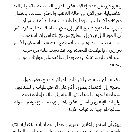
ويعزو درويش عدم إعلان بعض الدول الخليجية نتائجها المالية
التفصيلية حتى الآن إلى حالة الترقب والحذر السائدة بانتظار
معرفة مآلات الحرب وما إذا كانت ستتصاعد أو تستقر أو
تنتهي، ما يدفع صناع القرار إلى تبني سياسة انتظار حذرة، غير
أن العجز المالي في دول الخليج مرشح للتنامي إذا استمرت
الحرب، بحسب درويش، خاصة مع التصعيد العسكري الأخير
بين إيران والولايات المتحدة، وما قد يترتب عليه من حرب
استنزاف طويلة تشكل ضغوطا إضافية على موازنات دول
المنطقة.
ويضيف أن انخفاض الإيرادات الدولارية دفع بعض دول
الخليج إلى الاعتماد بصورة أكبر على الاحتياطيات والصناديق
السيادية لتمويل احتياجاتها المالية، إلى جانب إعادة تقييم
أولويات الإنفاق وتأجيل بعض المشاريع، بما يتيح توفير سيولة
إضافية لمواجهة تداعيات الأزمة.
ويرى أن استمرار إغلاق المضيق وتعطل الصادرات النفطية لفترة
طويلة قد يفرض تحديات غير مسبوقة على اقتصادات المنطقة،