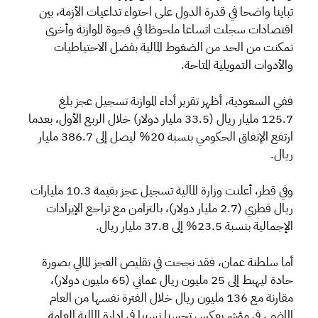
تباينا واضحا في قدرة الدول على احتواء تداعيات الأزمة، بين
اقتصادات سجلت اتساعا ملحوظا في فجوة الموازنة وأخرى
تمكنت من الحد من الضغوط المالية بفضل الاحتياطيات
والأدوات التمويلية المتاحة.
ففي السعودية، أظهر تقرير أداء الموازنة تسجيل عجز بلغ
125.7 مليار ريال (33.5 مليار دولار) خلال الربع الأول، بعدما
ارتفع الإنفاق الحكومي بنسبة 20% ليصل إلى 386.7 مليار
ريال.
وفي قطر، أعلنت وزارة المالية تسجيل عجز بقيمة 10.3 مليارات
ريال قطري (2.7 مليار دولار)، بالتزامن مع تراجع الإيرادات
الإجمالية بنسبة 23.5% إلى 37.8 مليار ريال.
أما سلطنة عمان، فقد نجحت في تقليص العجز المالي بصورة
حادة ليهبط إلى 25 مليون ريال عماني (65 مليون دولار)،
مقارنة مع 136 مليون ريال خلال الفترة نفسها من العام
الماضي، في مؤشر يعكس تحسنا نسبيا في إدارة المالية العامة