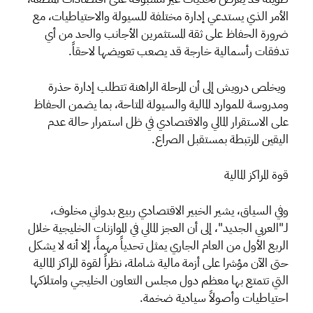
الأمر الذي يستدعي إدارة مختلفة للسيولة والاحتياطيات، مع
ضرورة الحفاظ على ثقة المستثمرين الأجانب والحد من أي
تدفقات رأسمالية خارجة قد يصعب تعويضها لاحقاً.
ويخلص درويش إلى أن المرحلة الراهنة تتطلب إدارة حذرة
ومدروسة للموارد المالية والسيولة المتاحة، بما يضمن الحفاظ
على الاستقرار المالي والاقتصادي في ظل استمرار حالة عدم
اليقين المرتبطة بمستقبل الصراع.
قوة المراكز المالية
وفي السياق، يشير الخبير الاقتصادي ربيع بدواني مخلوف،
لـ"العربي الجديد"، إلى أن العجز المالي في الموازنات الخليجية خلال
الربع الأول من العام الجاري يمثل تحدياً مهماً، إلا أنه لا يشكل
حتى الآن مؤشرا على أزمة مالية شاملة، نظراً لقوة المراكز المالية
التي تتمتع بها معظم دول مجلس التعاون الخليجي وامتلاكها
احتياطيات وأصولاً سيادية ضخمة.