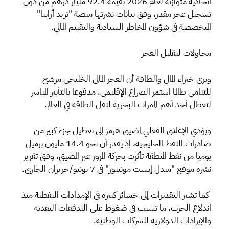
اتحادية متوازنة لعام 2026 بقيمة 92.4 مليار درهم من دون
تسجيل عجز مقدر، وفق بيانات نشرتها منصة "تريد أرابيا"
المتخصصة في شؤون المخاطر السيادية والتقييم المالي.
محاولات لتقليل العجز
ويرى خبراء المال والطاقة أن العجز المالي الخليجي مرشح
للتنامي طالما استمر الصراع الإقليمي، مدفوعا بالتأثير المباشر
لتعطل أحد أهم الممرات البحرية لنقل الطاقة في العالم.
ويؤدي الإغلاق الفعلي لمضيق هرمز إلى تعطيل جزء كبير من
صادرات النفط الخليجية، إذ يقدر أن نحو 14.4 مليون برميل
يوميا من نفط المنطقة تأثرت بحركة المرور عبر المضيق، وفق تقرير
نشره موقع "ميدل إيست مونيتور" في 7 يونيو/حزيران الجاري.
كما تشير التقديرات إلى خسائر كبيرة في الإمدادات النفطية منذ
اندلاع الحرب، ما تسبب في ضغوط على التدفقات النقدية
والإيرادات الدولارية للشركات الوطنية.