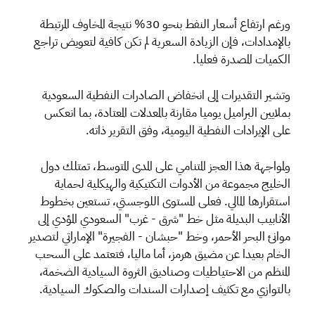
ورغم ارتفاع أسعار النفط بنحو 30% نتيجة المخاوف المرتبطة
بالإمدادات، فإن الزيادة السعرية لم تكن كافية لتعويض تراجع
الكميات المصدرة فعليا.
وتشير التقديرات إلى انخفاض الصادرات النفطية السعودية
بملايين البراميل يوميا مقارنة بالمعدلات المعتادة، بما انعكس
على الإيرادات النفطية اليومية، وفق التقرير ذاته.
ولمواجهة هذا العجز المتنامي على المدى المتوسط، تمتلك دول
الخليج مجموعة من الأدوات التكتيكية والهيكلية لحماية
استقرارها المالي. فعلى المستوى اللوجستي، تستعين بخطوط
الأنابيب البديلة مثل خط "شرق - غرب" السعودي المؤدي إلى
موانئ البحر الأحمر، وخط "حبشان - الفجيرة" الإماراتي لتصدير
الخام بعيدا عن مضيق هرمز، أما ماليا، فتعتمد على السحب
المنظم من الاحتياطيات وصناديق الثروة السيادية الضخمة،
بالتوازي مع تكثيف إصدارات السندات والصكوك السيادية.