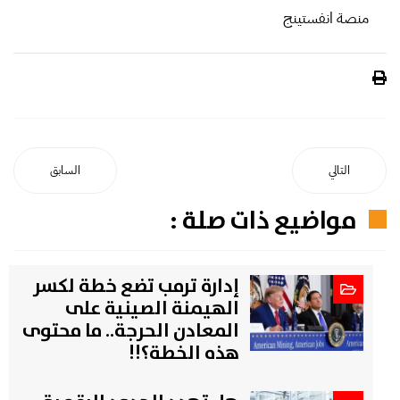
منصة انفستينج
التالي
السابق
مواضيع ذات صلة :
إدارة ترمب تضع خطة لكسر
الهيمنة الصينية على
المعادن الحرجة.. ما محتوى
هذه الخطة؟!!