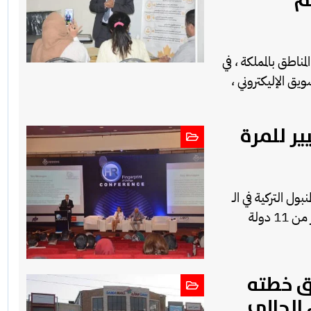
م
 المناطق بالمملكة ، في
يق الإليكتروني ،
ير للمرة
ينة إسطنبول التركية في الـ
25 من ديسمبر الجاري بمشاركة 350 شخصية من اكثر من 11 دولة
ق خطته
الحالي