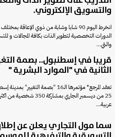
التدريب على تطوير الذات والتعل
والتسويق الإلكتروني.
انخرط اليوم 90 شابا وشابة من ذوي الإعاقة بمختلف
الدورات التخصصية لتطوير الذات بكافة المجالات و للتسو
والتي...
قريبا في إسطنبول.. بصمة التغي
الثانية في "الموارد البشرية "
تعقد المرجع* مؤتمرها الـ16 "بصمة التغيير" بمد
عربية...
سما مول التجاري يعلن عن إطلا
التسويقية والترفيهية للموسم 