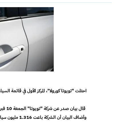
احتلت "تويوتا كورولا"، المركز الأول في قائمة السيارات الأكثر مبيعا في 150 بلدا
قال بي
وأضاف البيان أن الشركة باعت 1.316 مليون سيارة تحمل علامتها التجارية، في 150 بلدا عام 2016.