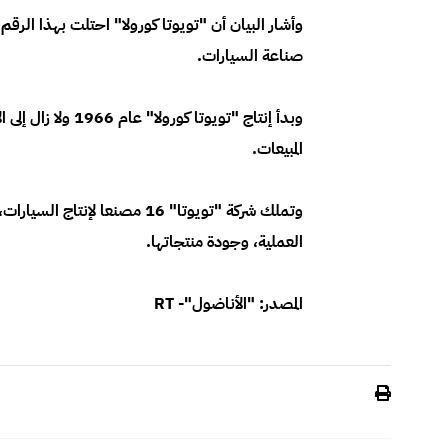
صناعة السيارات.
المبيعات.
وتملك شركة "تويوتا" 16 مصنعا
العملية، وجودة منتجاتها.
المصدر: "الأناضول"- RT