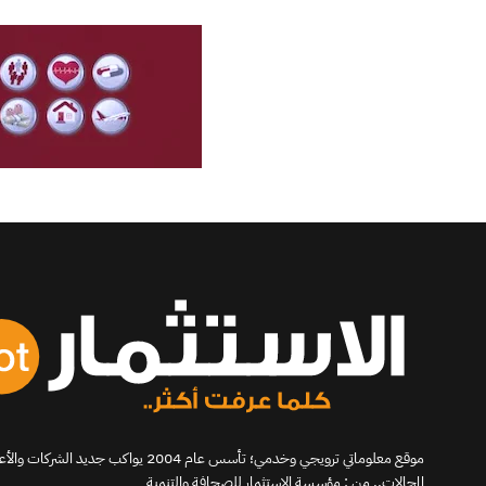
موقع معلوماتي ترويجي وخدمي؛ تأسس عام 2004 يو
المجالات.. من : مؤسسة الاستثمار للصحافة والتنمية