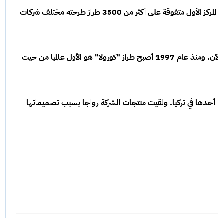
وأشار البيان أن "تويوتا كورولا" احتلت بهذا الرقم المركز الأول متفوقة على أكثر من 3500 طراز طرحته مختلف شركات
وبدأ إنتاج "تويوتا كورولا" عام 1966 ولا زال إلى الآن. ومنذ عام 1997 أصبح طراز "كورولا" هو الأول عالميا من حيث
 لإنتاج السيارات، أحدها في تركيا. ولقيت منتجات الشركة رواجا بسبب تصميماتها