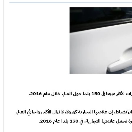
 حول العالم، خلال عام 2016.
ان صدر عن شركة "تويوتا" الجمعة 10 فبراير/شباط، إن علامتها التجارية كورولا، لا تزال الأكثر رواجا في العالم.