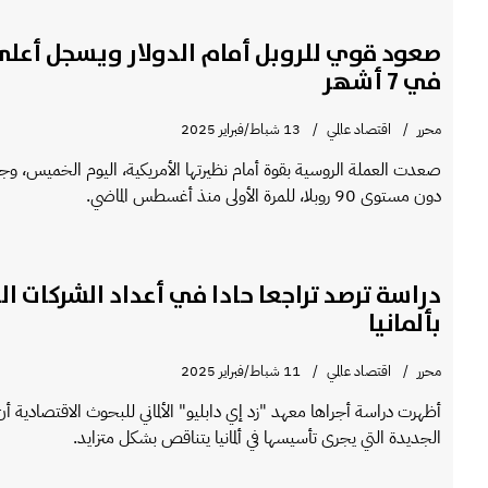
صعود قوي للروبل أمام الدولار ويسجل أع
في 7 أشهر
محرر
اقتصاد عالمي
13 شباط/فبراير 2025
صعدت العملة الروسية بقوة أمام نظيرتها الأمريكية، اليوم الخميس، وجر
دون مستوى 90 روبلا، للمرة الأولى منذ أغسطس الماضي.
دراسة ترصد تراجعا حادا في أعداد الشركات ال
بألمانيا
محرر
اقتصاد عالمي
11 شباط/فبراير 2025
أظهرت دراسة أجراها معهد "زد إي دابليو" الألماني للبحوث الاقتصادية أ
الجديدة التي يجرى تأسيسها في ألمانيا يتناقص بشكل متزايد.