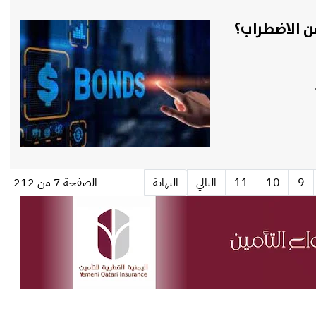
ن الاضطراب؟
9
10
11
التالي
النهاية
الصفحة 7 من 212