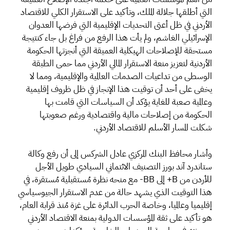
التي أطلقها جلالة الملك، وتأكيد على الاستقرار الكلي للاقتصاد
الأردني في ظل أعتى التحديات الإقليمية التي فرضها العدوان
الإسرائيلي الغاشم، ولم يأت هذا الرفع من فراغ بل جاء كنتيجة
مستحقة للإصلاحات الهيكلية العميقة التي أنجزتها الحكومة
الأردنية لتعزيز منعة الاستقرار المالي الأردني مما حمى الطبقة
الوسطى من تداعيات الصدمات العالمية والإقليمية، ومما لا
يخفى على أحد أن توقيت هذا الإنجاز في ظل ظروف إقليمية
وعالمية صعبة للغاية يؤكد أن السياسات التي قامت بها
الحكومة من إصلاحات مالية واقتصادية ورغم صعوبتها
شكلت المسار الأسلم للاقتصاد الأردني.
وأشار محافظ البنك المركزي عادل الشركس إلى أن رفع وكالة
ستاندرد آند بورز التصنيف الائتماني السيادي طويل الأجل
للأردن من B+ إلى BB- مع منحه نظرة مُستقبلية مُستقرة، في
هذا التوقيت الذي يشهد حالة من عدم الاستقرار الجيوسياسي
إقليميا وعالميا، وخاصة الحرب الدائرة على غزة مُنذ قرابة العام،
هو تأكيد على ثقة المؤسسات الدولية بمنعة الاقتصاد الأردني