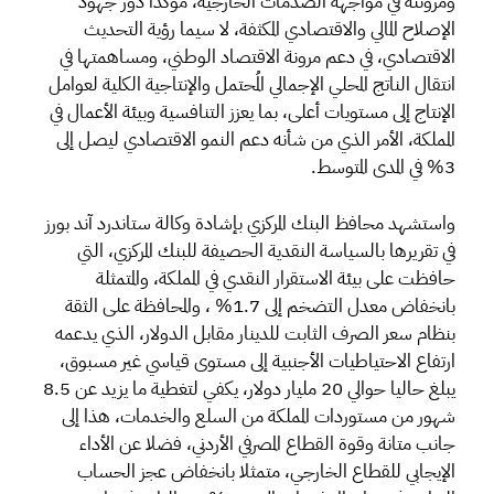
ومرونته في مواجهة الصدمات الخارجية، مؤكدا دور جهود
الإصلاح المالي والاقتصادي المكثفة، لا سيما رؤية التحديث
الاقتصادي، في دعم مرونة الاقتصاد الوطني، ومساهمتها في
انتقال الناتج المحلي الإجمالي المُحتمل والإنتاجية الكلية لعوامل
الإنتاج إلى مستويات أعلى، بما يعزز التنافسية وبيئة الأعمال في
المملكة، الأمر الذي من شأنه دعم النمو الاقتصادي ليصل إلى
3% في المدى المتوسط.
واستشهد محافظ البنك المركزي بإشادة وكالة ستاندرد آند بورز
في تقريرها بالسياسة النقدية الحصيفة للبنك المركزي، التي
حافظت على بيئة الاستقرار النقدي في المملكة، والمتمثلة
بانخفاض معدل التضخم إلى 1.7% ، والمحافظة على الثقة
بنظام سعر الصرف الثابت للدينار مقابل الدولار، الذي يدعمه
ارتفاع الاحتياطيات الأجنبية إلى مستوى قياسي غير مسبوق،
يبلغ حاليا حوالي 20 مليار دولار، يكفي لتغطية ما يزيد عن 8.5
شهور من مستوردات المملكة من السلع والخدمات، هذا إلى
جانب متانة وقوة القطاع المصرفي الأردني، فضلا عن الأداء
الإيجابي للقطاع الخارجي، متمثلا بانخفاض عجز الحساب