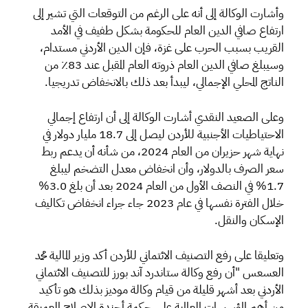
وأشارت الوكالة إلى أنه على الرغم من التوقعات التي تشير إلى
ارتفاع صافي الدين العام للحكومة بشكل طفيف في الأمد
القريب بسبب الحرب على غزة، فإن الدين الأردني مستدام،
وسيبلغ صافي الدين العام ذروته العام المقبل عند 83٪ من
الناتج المحلي الإجمالي، ليبدأ بعد ذلك بالانخفاض تدريجيا.
وعلى الصعيد النقدي أشارت الوكالة إلى أن ارتفاع إجمالي
الاحتياطيات الأجنبية للأردن ليصل إلى 18.7 مليار دولار في
نهاية شهر حزيران من العام 2024، من شأنه أن يدعم ربط
سعر الصرف بالدولار، وأن انخفاض معدل التضخم ليبلغ
1.7% في النصف الأول من العام 2024 بعد أن بلغ 3.0%
خلال الفترة نفسها في عام 2023 جاء جراء انخفاض تكاليف
الإسكان والنقل.
وتعليقا على رفع التصنيف الائتماني للأردن أكد وزير المالية محمد
العسعس "أن رفع وكالة ستاندرد آند بورز للتصنيف الائتماني
الأردني بعد أشهر قليلة من قيام وكالة موديز بذلك هو تأكيد
من أهم المؤسسات العالمية على حكمة أجندة الإصلاح العميقة