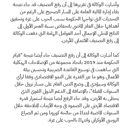
وأشارت الوكالة في تقريرها إلى أن رفع التصنيف قد جاء نتيجة
بقاء إدارة المالية العامة على المسار الصحيح على الرغم من
التحديات التي تواجها الحكومة بسبب الحرب على غزة وتحقيق
أهدافها خلال العام الماضي بانخفاض نسبة العجز الأولي إلى
الناتج المحلي الإجمالي أحد العوامل الهامة التي دفعت الوكالة
إلى رفع التصنيف الائتماني للأردن.
كما أشارت الوكالة إلى أن رفع التصنيف جاء أيضا نتيجة "قيام
الحكومة منذ 2019 باتخاذ مجموعة من الإصلاحات الهيكلية
التي ساهمت في توسيع القاعدة الضريبية وتحسين بيئة
الأعمال وهو ما عزز القدرة على النمو الاقتصادي وفقا لرأي
الوكالة وسيؤدي إلى وضع الدين العام على مسار نزول خلال
السنوات المقبلة"، بالإضافة إلى الدعم الدولي القوي الذي
يحظى به الأردن، وقد جاء الرفع أيضا نتيجة استمرار قدرة
الاقتصاد الأردني على الصمود في وجه الأزمات المتلاحقة خلال
السنوات الماضية ابتداءً من جائحة كورونا ومن ثم الصراع
الروسي الأوكراني وانتهاءً بالحرب على غزة.