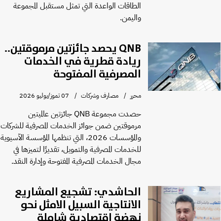
الطاقات الواعدة التي تمثل مستقبل المجموعة
واليمن.
QNB يحصد جائزتين مرموقتين..
ريادة قطرية في الخدمات
المصرفية المفتوحة
محرر
مصارف وشركات
07 تموز/يوليو 2026
حصدت مجموعة QNB جائزتين عالميتين
مرموقتين ضمن جوائز الخدمات المصرفية للشركات
والمؤسسات 2026، التي تنظمها المؤسسة الآسيوية
للخدمات المصرفية والتمويل، تقديرًا لتميزها في
مجال الخدمات المصرفية المفتوحة وإدارة النقد.
الحاشدي: تشجيع المشاريع
الانتاجية السبيل الامثل نحو
نهضة اقتصادية شاملة