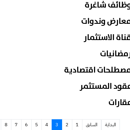
ظائف شاغرة
عارض وندوات
ناة الاستثمار
مضانيات
صطلحات اقتصادية
قود المستثمر
قارات
البداية
السابق
1
2
3
4
5
6
7
8