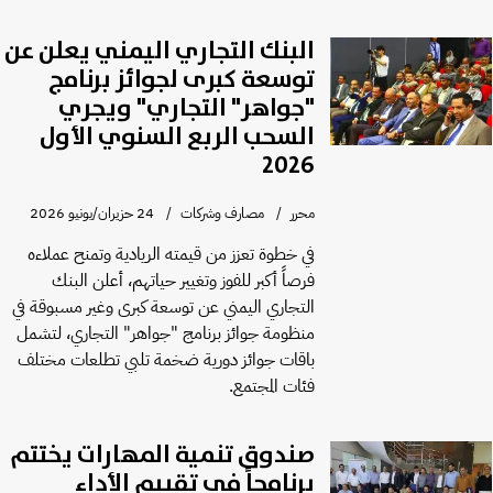
البنك التجاري اليمني يعلن عن
توسعة كبرى لجوائز برنامج
"جواهر" التجاري" ويجري
السحب الربع السنوي الأول
2026
محرر
مصارف وشركات
24 حزيران/يونيو 2026
في خطوة تعزز من قيمته الريادية وتمنح عملاءه
فرصاً أكبر للفوز وتغيير حياتهم، أعلن البنك
التجاري اليمني عن توسعة كبرى وغير مسبوقة في
منظومة جوائز برنامج "جواهر" التجاري، لتشمل
باقات جوائز دورية ضخمة تلبي تطلعات مختلف
فئات المجتمع.
صندوق تنمية المهارات يختتم
برنامجاً في تقييم الأداء