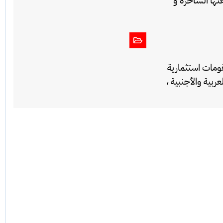
عتها الساحرة و
قومات استثمارية
بية والأجنبية ،