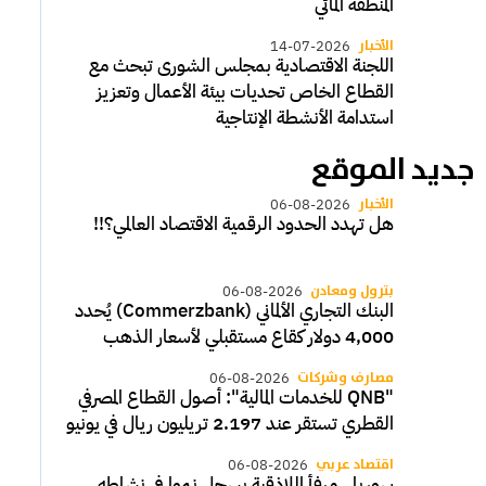
المنطقة المائي
الأخبار
14-07-2026
اللجنة الاقتصادية بمجلس الشورى تبحث مع
القطاع الخاص تحديات بيئة الأعمال وتعزيز
استدامة الأنشطة الإنتاجية
جديد الموقع
الأخبار
06-08-2026
هل تهدد الحدود الرقمية الاقتصاد العالمي؟!!
بترول ومعادن
06-08-2026
البنك التجاري الألماني (Commerzbank) يُحدد
4,000 دولار كقاع مستقبلي لأسعار الذهب
مصارف وشركات
06-08-2026
"QNB للخدمات المالية": أصول القطاع المصرفي
القطري تستقر عند 2.197 تريليون ريال في يونيو
اقتصاد عربي
06-08-2026
سوريا.. مرفأ اللاذقية يسجل نموا في نشاطه