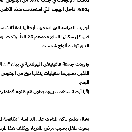
لانست"، ونجحت في جذب 0
بـ30% داخل البيوت التي استخدمت هذه المكامن.
أجريت الدراسة التي استمرت أبحاثها لمدة ثلاث سنوا
فيها كل سكانها البال
الذي تولده ألواح شمسية.
وأوردت جامعة فاغينينغن الهولندية في بيان "أن
اللذين تسببهما طفيليات ينقلها نوع من البعوض يخت
البشر.
إقرأ أيضا: شاهد .. يهود يغنون لام كلثوم فماذا ر
وقال فيليم تاكن المشرف على الدراسة "مكافحة المل