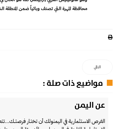
محافظة المهرة التي تصنف وبائياً ضمن المنطقة الش
التالي
مواضيع ذات صلة :
عن اليمن
الفرص الاستثمارية في اليمنولك أن تختـار فرصتــك...ت