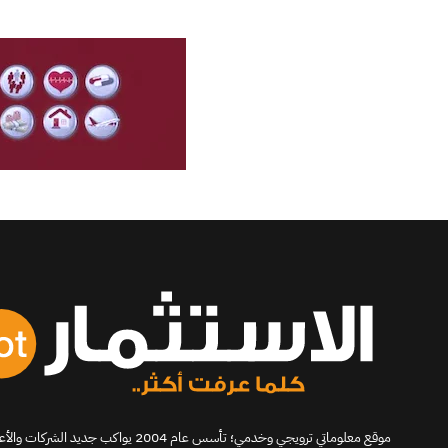
موقع معلوماتي ترويجي وخدمي؛ تأسس عام 2004 يو