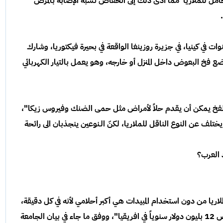
7% من البعوض الحامل للملاريا مما أدى ذلك إلى انخفاض نسبة الإصابة بالمرض
ت في كينيا، في جزيرة روزينغا الواقعة في بحيرة فيكتوريا، وشارك
غ عددهم 25 الفاً، وتمت بوضع فخ البعوض داخل المنزل أو خارجه، وهو يعمل بالتيار الكهربائي
 الفخ يمكن أن يقدم حلاً لأمراض مثل حمى الضنك وفيروس زيكا"،
لف عن النوع الناقل للملاريا، لكنّ الـنوعين ينجذبان الى رائحة
د العرب؟
اريا من دون استخدام المبيدات هي أكبر أحلامي لأنه في كل دقيقة،
يموت طفل بسبب مرض الملاريا، ويكلف هذا المرض 12 بليون دولار سنوياً في افريقيا"، ووفق ما جاء في بيان الجامعة