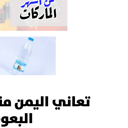
تعاني اليمن منه
البعو