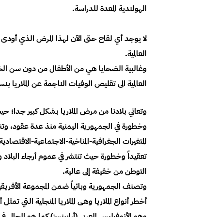
الهولندية المعدة للدراسة.
العالمية.
وغالبية الضحايا هي من الأطفال من دون سن ال
العالمية الى تقليص الوفيات الناجمة عن الملاريا بنسبة 90 في المئة، بحلول العام 
وتعاني بلادنا من مرض الملاريا بشكل كبير جدا؛ حي
وخطورة في الجمهورية اليمنية منذ عدة عقود، وتن
المتغيرات الجغرافية-المناخية-الاجتماعية-الاقتصادي
تعقيداً وخطورة حيث تنتشر في عموم أرجاء البلاد
التوطن من خفيفة إلى عالية.
وتصنف الجمهورية وبائياً ضمن المجموعة الأفريقية
وهو الأنوفيليس العربي (أرابينسز) كما هو الحال 