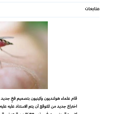
متابعات
قام علماء هولنديون وكينيون بتصميم فخٍ جديد 
اختراع جديد من المتوقع أن يتم الاستناد عليه علي