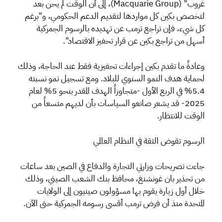
غروب" (Macquarie Group)، إلى أن الوقت لم يحن بعد
لتخصص بكين كل مواردها لتقديم الدعم الحكومي، و"برغم
كل شيء، فإن تراجع ترمب عن تهديده بالرسوم الجمركية
أسهل من تراجع بكين عن قرار تحفيز الاقتصاد".
وعادةً ما تقدم بكين إجراءات تحفيزية فقط عند الحاجة، وذلك
لحماية هدف النمو السنوي للبلاد. ومع تسجيل نمو نسبته
5.4% في الربع الأول -متجاوزاً الهدف المقدر بنحو 5% لعام
2025- قد يشعر صانعو السياسات بأن لديهم متسعاً من
الوقت للانتظار.
الرسوم تقوض الثقة في النظام العالمي
جاءت تصريحات وزارتي التجارة والدفاع في الصين بعد ساعات
من تحذير بان غونشنغ، محافظ بنك الشعب الصيني، وذلك
خلال أول زيارة يقوم بها مسؤولون صينيون إلى الولايات
المتحدة منذ أن فرض ترمب أقسى رسومه الجمركية حتى الآن.