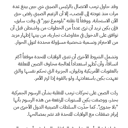
وقد حاول ترمب الاتصال بالرئيس الصيني شي جين بينغ عدة
مرات منذ عودته إلى المنصب، إلا أن الزعيم الصيني رفض حتى
الآن الاستجابة. ووفقاً لما نقلته "بلومبرغ نيوز" في وقت سابق،
فإن بكين تريد أن ترى عدداً من الخطوات من واشنطن قبل أن
توافق على الدخول في مفاوضات تجارية، من بينها إظهار مزيد
من الاحترام وتسمية شخصية مسؤولة محددة لتولي الحوار.
وتشمل الشروط الأخرى أن تتبنى الولايات المتحدة موقفاً أكثر
اتساقاً، وأن تُظهر استعداداً لمعالجة مخاوف الصين المتعلقة
بالعقوبات الأمريكية وتايوان، الجزيرة التي تحكم نفسها والتي
تعهدت بكين باستعادتها، ولو بالقوة إذا لزم الأمر.
ردّت الصين على تحركات ترمب المتقلبة بشأن الرسوم الجمركية
بحذر، ووصفت بكين المستويات المرتفعة من هذه الرسوم بأنها
"بلا جدوى". كما حذّرت السلطات الصينية الدول الأخرى من
إبرام صفقات مع الولايات المتحدة قد تضر بمصالحها.