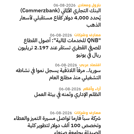
بترول ومعادن
06-08-2026
البنك التجاري الألماني (Commerzbank)
يُحدد 4,000 دولار كقاع مستقبلي لأسعار
الذهب
مصارف وشركات
06-08-2026
"QNB للخدمات المالية": أصول القطاع
المصرفي القطري تستقر عند 2.197 تريليون
ريال في يونيو
اقتصاد عربي
06-08-2026
سوريا.. مرفأ اللاذقية يسجل نموا في نشاطه
التشغيلي منذ مطلع العام
آراء وأقلام
06-08-2026
الظلم الإداري وثمنه في بيئة العمل
مصارف وشركات
06-08-2026
شركة سبأ فارما تواصل مسيرة التميز والعطاء
وتخصص 100 ألف دولار لتطوير كلية
الصيدلة بجامعة صنعاء