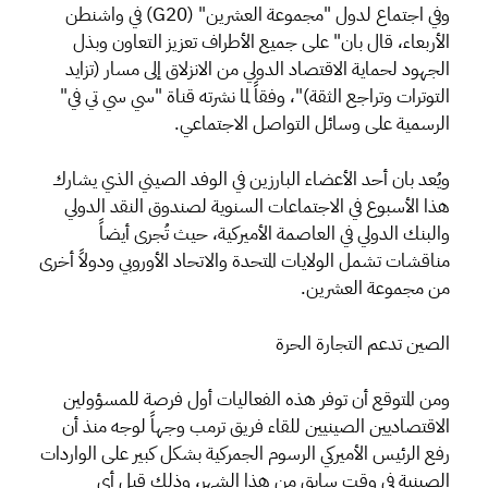
وفي اجتماع لدول "مجموعة العشرين" (G20) في واشنطن
الأربعاء، قال بان" على جميع الأطراف تعزيز التعاون وبذل
الجهود لحماية الاقتصاد الدولي من الانزلاق إلى مسار (تزايد
التوترات وتراجع الثقة)"، وفقاً لما نشرته قناة "سي سي تي في"
الرسمية على وسائل التواصل الاجتماعي.
ويُعد بان أحد الأعضاء البارزين في الوفد الصيني الذي يشارك
هذا الأسبوع في الاجتماعات السنوية لصندوق النقد الدولي
والبنك الدولي في العاصمة الأميركية، حيث تُجرى أيضاً
مناقشات تشمل الولايات المتحدة والاتحاد الأوروبي ودولاً أخرى
من مجموعة العشرين.
الصين تدعم التجارة الحرة
ومن المتوقع أن توفر هذه الفعاليات أول فرصة للمسؤولين
الاقتصاديين الصينيين للقاء فريق ترمب وجهاً لوجه منذ أن
رفع الرئيس الأميركي الرسوم الجمركية بشكل كبير على الواردات
الصينية في وقت سابق من هذا الشهر، وذلك قبل أي