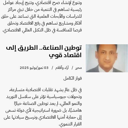
وتنوع لإنشاء صرح اقتصادي، وتتيح إيجاد عوامل
رئيسية تساهم في التنمية من خلال تبني مراكز
للدراسات والأبحاث العلمية التي تساعد على خلق
أفكار ومشاريع تساهم في رفع الاقتصاد وتخلق
فرصا للمنافسة في ظل التكتل العالمي الاقتصادي.
توطين الصناعة.. الطريق إلى
اقتصاد قوي
محرر
آراء وأقلام
03 تموز/يوليو 2025
فواز الكامل
في ظل عالم يشهد تقلبات اقتصادية متسارعة،
وتحولات جيوسياسية تؤثر على سلاسل التوريد
والنمو العالمي، لم يعد توطين الصناعة خيارًا
هامشيًا، بل ضرورة استراتيجية لأي دولة تسعى
إلى حماية أمنها الاقتصادي وترسيخ سيادتها على
القرار التنموي.