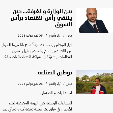
بين الوزارة والغرفة... حين
يلتقي رأس الاقتصاد برأس
السوق
محرر
آراء وأقلام
05 تموز/يوليو 2025
قرار التوطين وتجميده مؤقتًا فتح بابًا مهمًا للحوار
بين القطاعين العام والخاص، فهل تتحول
التطلعات المشتركة إلى شراكة اقتصادية ناضجة؟
توطين الصناعة
محرر
آراء وأقلام
05 تموز/يوليو 2025
احمدابراهيم الصنعاني
الصناعات الوطنية هي الهوية الحقيقية لبناء
الأوطان في خلق بيئة وبنية تحتية كبيرة تحاكي نمو