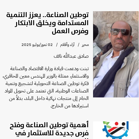
توطين الصناعة.. يعزز التنمية
المستدامة ويخلق الابتكار
وفرص العمل
محرر
آراء وأقلام
02 تموز/يوليو 2025
صادق عبدالله نائف
Previous
Next
تبنت ودعمت قيادة وزارة الاقتصاد والصناعة
والاستثمار، ممثلة بالوزير المهندس معين المحاقري،
فكرة توطين الصناعة التحويلية لتشجيع وتنمية
الصناعات الوطنية، التي تعتمد على تحويل المواد
الخام إلى منتجات نهائية داخل البلد، بدلاً من
استيرادها من الخارج.
أهمية توطين الصناعة وفتح
فرص جديدة للاستثمار في