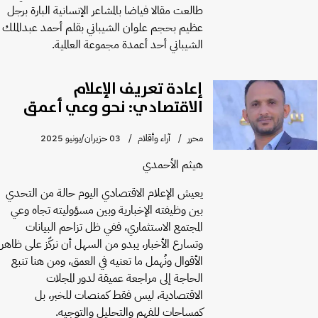
طالعت مقالا فياضا بالمشاعر الإنسانية البارة برجل
عظيم بحجم علوان الشيباني بقلم أحمد عبدالملك
الشيباني أحد أعمدة مجموعة العالمية.
إعادة تعريف الإعلام
الاقتصادي: نحو وعي أعمق
محرر
آراء وأقلام
03 حزيران/يونيو 2025
هيثم الأحمدي
يعيش الإعلام الاقتصادي اليوم حالة من التحدي
بين وظيفته الإخبارية وبين مسؤوليته تجاه وعي
المجتمع الاستثماري، ففي ظل تزاحم البيانات
وتسارع الأخبار، يبدو من السهل أن نركّز على ظاهر
الأقوال ونُهمل ما تعنيه في العمق، ومن هنا تنبع
الحاجة إلى مراجعة عميقة لدور المجلات
الاقتصادية، ليس فقط كمنصات للخبر، بل
كمساحات للفهم والتحليل والتوجيه.